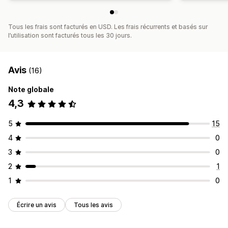
Sécurité du fichier
Code d’accès
Clé de licence
Protection par mot de passe
Tous les frais sont facturés en USD. Les frais récurrents et basés sur
Hébergement de fichier
l’utilisation sont facturés tous les 30 jours.
Avis
(16)
Note globale
4,3
5
15
4
0
3
0
2
1
1
0
Écrire un avis
Tous les avis