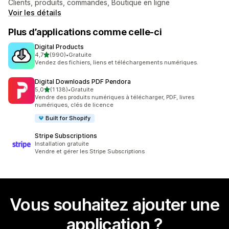
Clients, produits, commandes, Boutique en ligne
Voir les détails
Plus d’applications comme celle-ci
Digital Products
étoile(s) sur 5
4,7
(990)
•
Gratuite
990 avis au total
Vendez des fichiers, liens et téléchargements numériques.
Digital Downloads PDF Pendora
étoile(s) sur 5
5,0
(1 138)
•
Gratuite
1138 avis au total
Vendre des produits numériques à télécharger, PDF, livres
numériques, clés de licence
Built for Shopify
Stripe Subscriptions
Installation gratuite
Vendre et gérer les Stripe Subscriptions
Vous souhaitez ajouter une
application ?