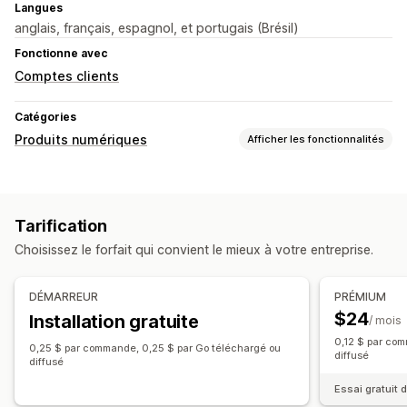
Langues
anglais, français, espagnol, et portugais (Brésil)
Fonctionne avec
Comptes clients
Catégories
Produits numériques
Afficher les fonctionnalités
Types de produits
Audio
Matériel pédagogique
Art numérique
E-books
Tarification
Jeux
PDF
Logiciels
Vidéos
Personnalisé
Choisissez le forfait qui convient le mieux à votre entreprise.
Gestion des téléchargements
Livraison par e-mail
DÉMARREUR
PRÉMIUM
Pages de téléchargement personnalisées
$24
Installation gratuite
/ mois
Page de remerciement
Limites de téléchargement
0,12 $ par com
0,25 $ par commande, 0,25 $ par Go téléchargé ou
Streaming
Téléchargements illimités
diffusé
diffusé
Hébergement externe
Liens personnalisés
Essai gratuit d