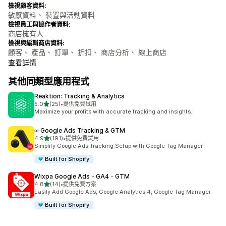
檢視顧客資料:
敏感資料、 裝置與活動資料
檢視員工與協作者資料:
商店擁有人
檢視與編輯商店資料:
顧客、 產品、 訂單、 折扣、 商店分析、 線上商店
查看詳情
其他同類型應用程式
Reaktion: Tracking & Analytics
滿分 5 顆星
5.0
(25)
•
提供免費試用
共有 25 則評價
Maximize your profits with accurate tracking and insights.
∞ Google Ads Tracking & GTM
滿分 5 顆星
4.9
(191)
•
提供免費試用
共有 191 則評價
Simplify Google Ads Tracking Setup with Google Tag Manager
Built for Shopify
Wixpa Google Ads ‑ GA4 ‑ GTM
滿分 5 顆星
4.8
(14)
•
提供免費方案
共有 14 則評價
Easily Add Google Ads, Google Analytics 4, Google Tag Manager
Built for Shopify