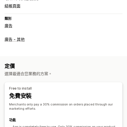
結帳頁面
類別
廣告
廣告 - 其他
定價
選擇最適合您業務的方案。
Free to install
免費安裝
Merchants only pay a 30% commission on orders placed through our
marketing efforts.
功能
App is completely free to use. Only 30% commission on your product