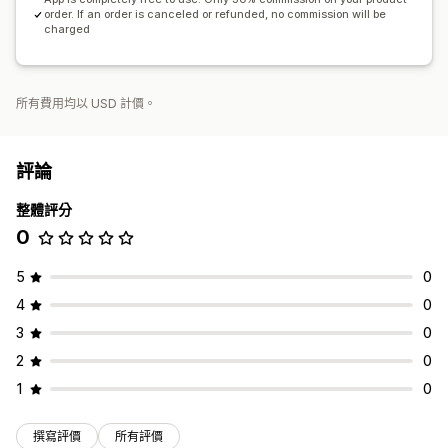
order. If an order is canceled or refunded, no commission will be
charged
所有費用均以 USD 計價。
評論
整體評分
0
5
0
4
0
3
0
2
0
1
0
撰寫評價
所有評價