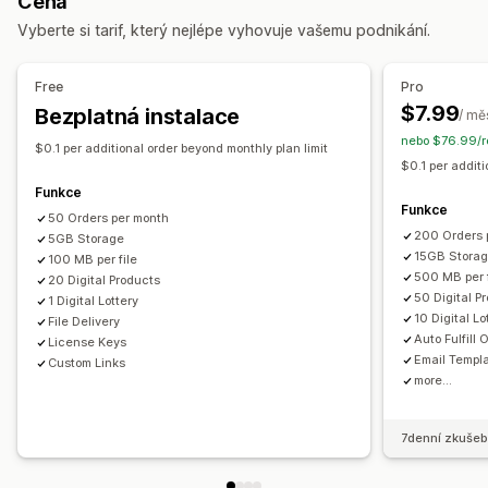
Cena
Doručování e-mailů
Hromadné nahrávání
Vyberte si tarif, který nejlépe vyhovuje vašemu podnikání.
Vlastní stránky pro stahování
Stránka s poděkováním
Limity stahování
Neomezené stahování
Analytika
Free
Pro
Externě hostované
Vlastní odkazy
Úložiště Amazon S3
$7.99
Bezplatná instalace
/ mě
nebo $76.99/r
Zabezpečení souborů
$0.1 per additional order beyond monthly plan limit
$0.1 per additi
Licenční klíč
Omezení IP adres
Hostování souborů
Funkce
Funkce
50 Orders per month
200 Orders 
5GB Storage
15GB Stora
100 MB per file
500 MB per f
20 Digital Products
50 Digital P
1 Digital Lottery
10 Digital Lo
File Delivery
Auto Fulfill 
License Keys
Email Templ
Custom Links
more...
7denní zkušeb