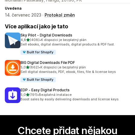
Uvedena
14. červenec 2023 ·
Protokol změn
Více aplikací jako je tato
Sky Pilot ‑ Digital Downloads
z 5 hvězd
4,8
(408)
•
K dispozici je bezplatný plán
Celkový počet recenzí: 408
Sell ebooks, digital downloads, digital products & PDF fast.
Built for Shopify
BIG Digital Downloads File PDF
z 5 hvězd
5,0
(862)
•
K dispozici je bezplatný plán
Celkový počet recenzí: 862
Sell digital downloads, PDF, ebook, files, file & license keys
Built for Shopify
EDP ‑ Easy Digital Products
z 5 hvězd
5,0
(191)
•
Bezplatná instalace
Celkový počet recenzí: 191
Boost sales by easily delivering downloads and license keys
Chcete přidat nějakou