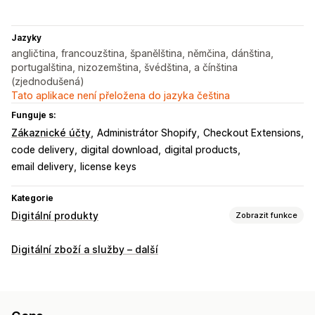
Jazyky
angličtina, francouzština, španělština, němčina, dánština,
portugalština, nizozemština, švédština, a čínština
(zjednodušená)
Tato aplikace není přeložena do jazyka čeština
Funguje s:
Zákaznické účty
Administrátor Shopify
Checkout Extensions
code delivery
digital download
digital products
email delivery
license keys
Kategorie
Digitální produkty
Zobrazit funkce
Typy produktů
Digitální zboží a služby – další
Audio
Kurzy
Digitální umění
Elektronické knihy
Hry
Soubory PDF
Software
Videa
Vlastní
Správa stahování