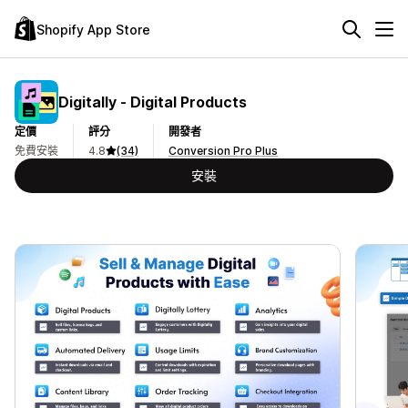
Shopify App Store
Digitally ‑ Digital Products
定價
評分
開發者
免費安裝
4.8
(34)
Conversion Pro Plus
安裝