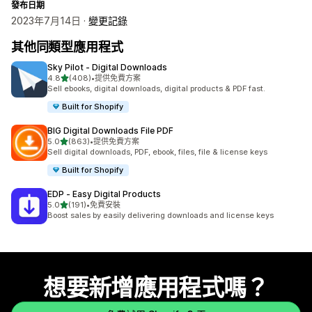
發布日期
2023年7月14日 ·
變更記錄
其他同類型應用程式
Sky Pilot ‑ Digital Downloads
滿分 5 顆星
4.8
(408)
•
提供免費方案
共有 408 則評價
Sell ebooks, digital downloads, digital products & PDF fast.
Built for Shopify
BIG Digital Downloads File PDF
滿分 5 顆星
5.0
(863)
•
提供免費方案
共有 863 則評價
Sell digital downloads, PDF, ebook, files, file & license keys
Built for Shopify
EDP ‑ Easy Digital Products
滿分 5 顆星
5.0
(191)
•
免費安裝
共有 191 則評價
Boost sales by easily delivering downloads and license keys
想要新增應用程式嗎？