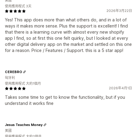
美國
使用應用程式 3天
2026年3月22日
Yes! This app does more than what others do, and in a lot of
ways it makes more sense. Plus the support is excellent! I find
that there is a learning curve with almost every new shopify
app I find, so at first this one felt quirky, but I looked at every
other digital delivery app on the market and settled on this one
for a reason. Price / Features / Support. this is a 5 star app!
CEREBRO
匈牙利
使用應用程式 大約1個月
2026年4月1日
Takes some time to get to know the functionality, but if you
understand it works fine
Jesus Teaches Money
美國
使用應用程式 大約2個月