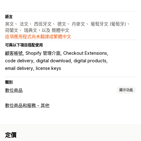
語言
英文、 法文、 西班牙文、 德文、 丹麥文、 葡萄牙文 (葡萄牙)、
荷蘭文、 瑞典文，以及 簡體中文
這項應用程式尚未翻譯成繁體中文
可與以下項目搭配使用
顧客帳號
Shopify 管理介面
Checkout Extensions
code delivery
digital download
digital products
email delivery
license keys
類別
數位商品
顯示功能
產品類型
數位商品和服務 - 其他
音訊
課程
數位藝術
電子書
遊戲
PDF
軟體
影片
自訂
下載管理
傳送電子郵件
大量上傳
自訂下載頁面
感謝頁面
下載限制
定價
不限下載次數
分析
外部代管
自訂連結
Amazon S3 儲存空間