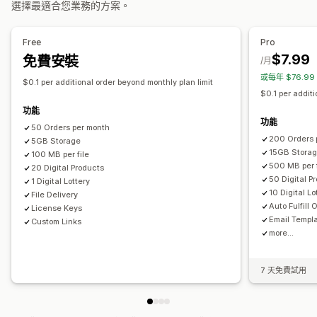
選擇最適合您業務的方案。
檔案安全性
Free
Pro
授權金鑰
IP 限制
檔案代管
$7.99
免費安裝
/月
或每年 $76.9
$0.1 per additional order beyond monthly plan limit
$0.1 per additi
功能
功能
50 Orders per month
200 Orders 
5GB Storage
15GB Stora
100 MB per file
500 MB per f
20 Digital Products
50 Digital P
1 Digital Lottery
10 Digital Lo
File Delivery
Auto Fulfill 
License Keys
Email Templ
Custom Links
more...
7 天免費試用