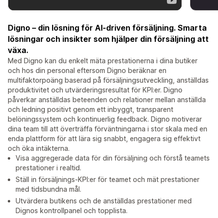
Digno – din lösning för AI-driven försäljning. Smarta
lösningar och insikter som hjälper din försäljning att
växa.
Med Digno kan du enkelt mäta prestationerna i dina butiker
och hos din personal eftersom Digno beräknar en
multifaktorpoäng baserad på försäljningsutveckling, anställdas
produktivitet och utvärderingsresultat för KPI:er. Digno
påverkar anställdas beteenden och relationer mellan anställda
och ledning positivt genom ett inbyggt, transparent
belöningssystem och kontinuerlig feedback. Digno motiverar
dina team till att överträffa förväntningarna i stor skala med en
enda plattform för att lära sig snabbt, engagera sig effektivt
och öka intäkterna.
Visa aggregerade data för din försäljning och förstå teamets
prestationer i realtid.
Ställ in försäljnings-KPI:er för teamet och mät prestationer
med tidsbundna mål.
Utvärdera butikens och de anställdas prestationer med
Dignos kontrollpanel och topplista.