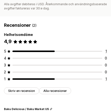
Alla avgifter debiteras i USD. Återkommande och användningsbaserade
avgifter faktureras var 30:e dag.
Recensioner
(2)
Helhetsomdöme
4,9
5
1
4
0
3
0
2
0
1
1
Skriv en recension
Alla recensioner
Baku Delicious / Baku Market US