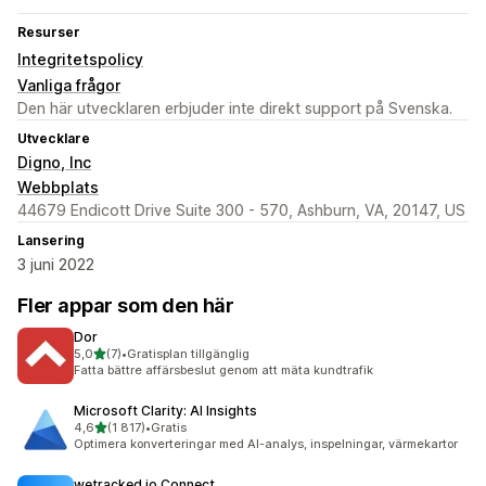
Resurser
Integritetspolicy
Vanliga frågor
Den här utvecklaren erbjuder inte direkt support på Svenska.
Utvecklare
Digno, Inc
Webbplats
44679 Endicott Drive Suite 300 - 570, Ashburn, VA, 20147, US
Lansering
3 juni 2022
Fler appar som den här
Dor
av 5 stjärnor
5,0
(7)
•
Gratisplan tillgänglig
7 recensioner totalt
Fatta bättre affärsbeslut genom att mäta kundtrafik
Microsoft Clarity: AI Insights
av 5 stjärnor
4,6
(1 817)
•
Gratis
1817 recensioner totalt
Optimera konverteringar med AI-analys, inspelningar, värmekartor
wetracked.io Connect