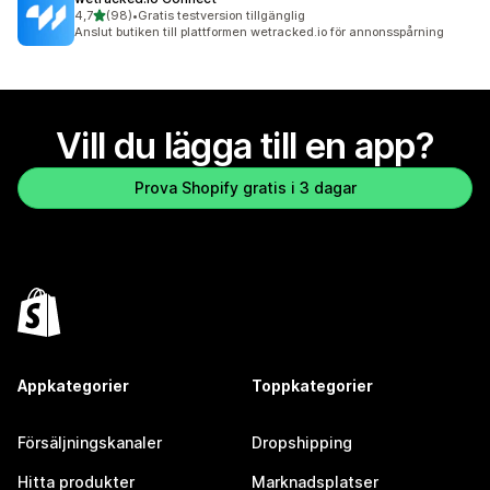
av 5 stjärnor
4,7
(98)
•
Gratis testversion tillgänglig
98 recensioner totalt
Anslut butiken till plattformen wetracked.io för annonsspårning
Vill du lägga till en app?
Prova Shopify gratis i 3 dagar
Appkategorier
Toppkategorier
Försäljningskanaler
Dropshipping
Hitta produkter
Marknadsplatser