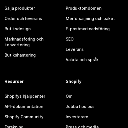
Sälja produkter
Produktomdömen
Order och leverans
Merförsäljning och paket
Butiksdesign
E-postmarknadsföring
Marknadsföring och
SEO
konvertering
Leverans
Butikshantering
Valuta och språk
Resurser
Shopify
Shopifys hjälpcenter
Om
API-dokumentation
Jobba hos oss
Shopify Community
Investerare
Forskning
Press och media