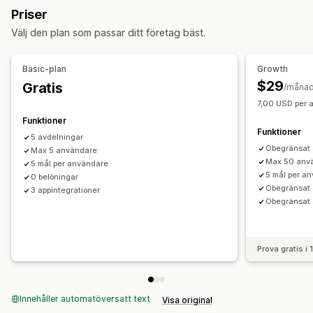
Priser
Välj den plan som passar ditt företag bäst.
Basic-plan
Growth
$29
Gratis
/måna
7,00 USD per 
Funktioner
Funktioner
5 avdelningar
Obegränsat 
Max 5 användare
Max 50 anvä
5 mål per användare
5 mål per a
0 belöningar
Obegränsat 
3 appintegrationer
Obegränsat 
Prova gratis i
Innehåller automatöversatt text
Visa original