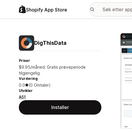
Shopify App Store
Galle
DigThisData
Priser
$9.95/måned. Gratis prøveperiode
tilgjengelig.
Vurdering
0.0
(0 Omtaler)
Utvikler
A51
Installer