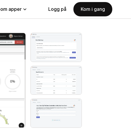
nom apper
Logg på
Kom i gang