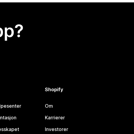
app?
Shopify
lpesenter
Om
ntasjon
Karrierer
lesskapet
Investorer