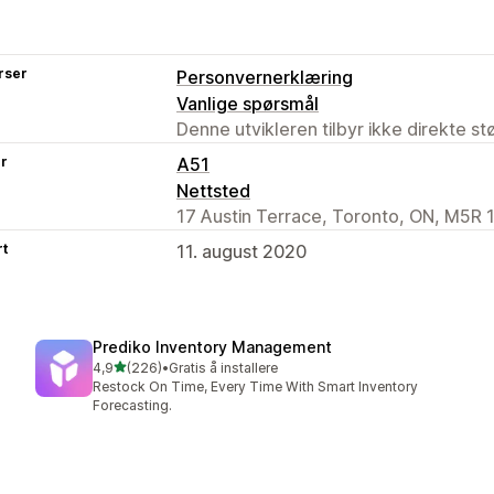
rser
Personvernerklæring
Vanlige spørsmål
Denne utvikleren tilbyr ikke direkte s
er
A51
Nettsted
17 Austin Terrace, Toronto, ON, M5R 
rt
11. august 2020
Prediko Inventory Management
av 5 stjerner
4,9
(226)
•
Gratis å installere
Totalt 226 omtaler
Restock On Time, Every Time With Smart Inventory
Forecasting.