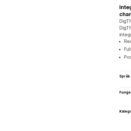
Inte
chan
DigTh
DigTh
integ
Rec
Ful
Pos
Språk
Funge
Katego