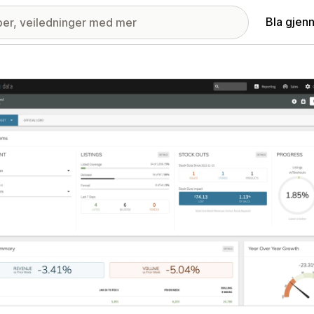
Bla gjen
ri med fremhevede bilder