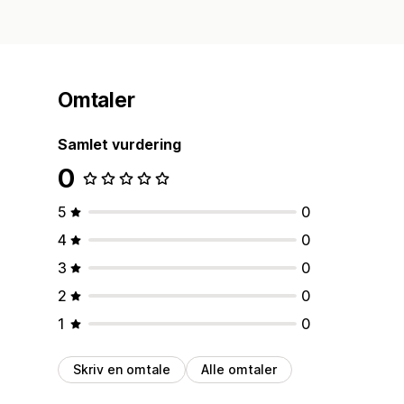
Omtaler
Samlet vurdering
0
5
0
4
0
3
0
2
0
1
0
Skriv en omtale
Alle omtaler