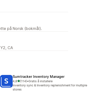
tøtte på Norsk (bokmål).
1Y2, CA
Sumtracker Inventory Manager
av 5 stjerner
4,8
(114)
•
Gratis å installere
Totalt 114 omtaler
Inventory sync & Inventory replenishment for multiple
stores