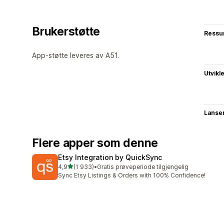
Brukerstøtte
Ressu
App-støtte leveres av A51.
Utvikl
Lanse
Flere apper som denne
Etsy Integration by QuickSync
av 5 stjerner
4,9
(1 933)
•
Gratis prøveperiode tilgjengelig
Totalt 1933 omtaler
Sync Etsy Listings & Orders with 100% Confidence!