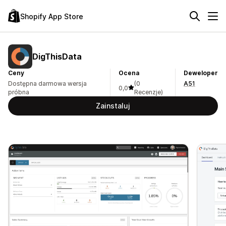
Shopify App Store
DigThisData
Ceny
Ocena
Deweloper
Dostępna darmowa wersja
(0
A51
0,0
próbna
Recenzje)
Zainstaluj