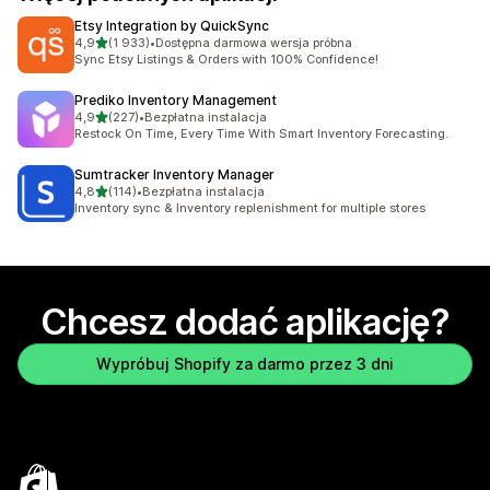
Etsy Integration by QuickSync
na 5 gwiazdek
4,9
(1 933)
•
Dostępna darmowa wersja próbna
Łączna liczba recenzji: 1933
Sync Etsy Listings & Orders with 100% Confidence!
Prediko Inventory Management
na 5 gwiazdek
4,9
(227)
•
Bezpłatna instalacja
Łączna liczba recenzji: 227
Restock On Time, Every Time With Smart Inventory Forecasting.
Sumtracker Inventory Manager
na 5 gwiazdek
4,8
(114)
•
Bezpłatna instalacja
Łączna liczba recenzji: 114
Inventory sync & Inventory replenishment for multiple stores
Chcesz dodać aplikację?
Wypróbuj Shopify za darmo przez 3 dni