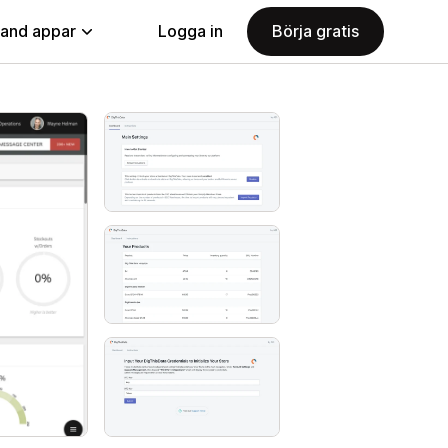
land appar
Logga in
Börja gratis