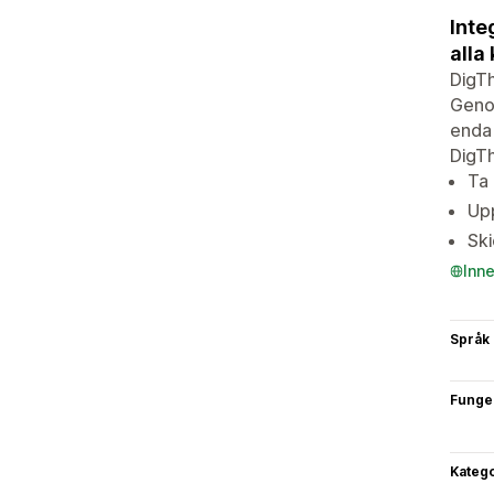
Inte
alla
DigTh
Genom
enda 
DigTh
Ta 
Upp
Ski
Inn
Språk
Funge
Katego