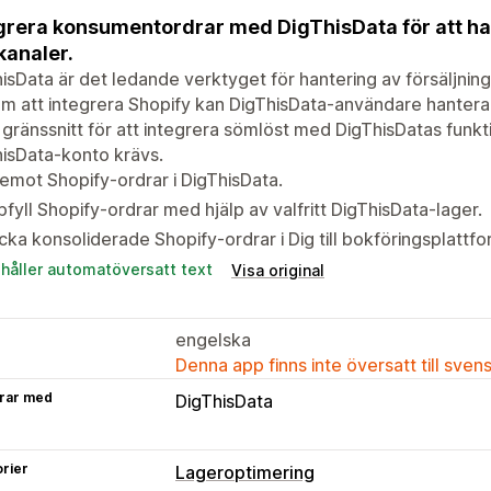
grera konsumentordrar med DigThisData för att han
 kanaler.
isData är det ledande verktyget för hantering av försäljning
 att integrera Shopify kan DigThisData-användare hantera all
gränssnitt för att integrera sömlöst med DigThisDatas funkti
isData-konto krävs.
emot Shopify-ordrar i DigThisData.
fyll Shopify-ordrar med hjälp av valfritt DigThisData-lager.
cka konsoliderade Shopify-ordrar i Dig till bokföringsplattf
ehåller automatöversatt text
Visa original
engelska
Denna app finns inte översatt till sven
rar med
DigThisData
rier
Lageroptimering