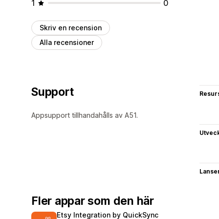
1
0
Skriv en recension
Alla recensioner
Support
Resur
Appsupport tillhandahålls av A51.
Utvec
Lanse
Fler appar som den här
Etsy Integration by QuickSync