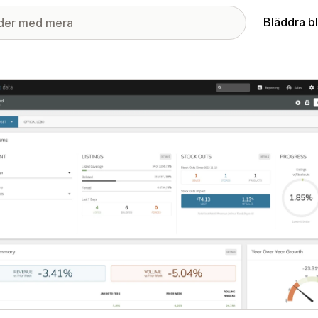
Bläddra b
ri med utvalda bilder