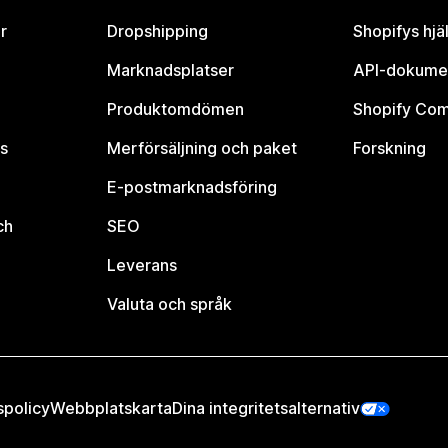
r
Dropshipping
Shopifys hjä
Marknadsplatser
API-dokume
Produktomdömen
Shopify Co
s
Merförsäljning och paket
Forskning
E-postmarknadsföring
ch
SEO
Leverans
Valuta och språk
spolicy
Webbplatskarta
Dina integritetsalternativ