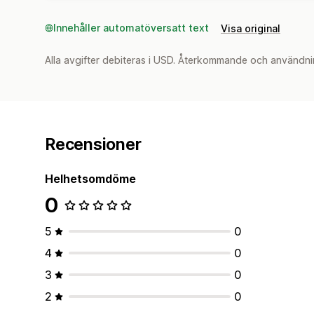
Innehåller automatöversatt text
Visa original
Alla avgifter debiteras i USD. Återkommande och användni
Recensioner
Helhetsomdöme
0
5
0
4
0
3
0
2
0