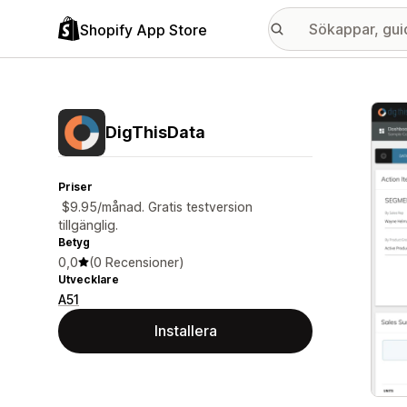
Shopify App Store
Galle
DigThisData
Priser
$9.95/månad. Gratis testversion
tillgänglig.
Betyg
0,0
(0 Recensioner)
Utvecklare
A51
Installera