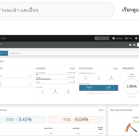
เรียกดู
อรีรูปภาพที่แสดง