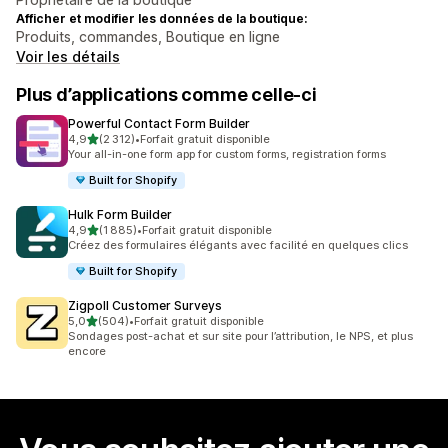
Afficher et modifier les données de la boutique:
Produits, commandes, Boutique en ligne
Voir les détails
Plus d’applications comme celle-ci
Powerful Contact Form Builder
étoile(s) sur 5
4,9
(2 312)
•
Forfait gratuit disponible
2312 avis au total
Your all-in-one form app for custom forms, registration forms
Built for Shopify
Hulk Form Builder
étoile(s) sur 5
4,9
(1 885)
•
Forfait gratuit disponible
1885 avis au total
Créez des formulaires élégants avec facilité en quelques clics
Built for Shopify
Zigpoll Customer Surveys
étoile(s) sur 5
5,0
(504)
•
Forfait gratuit disponible
504 avis au total
Sondages post-achat et sur site pour l’attribution, le NPS, et plus
encore