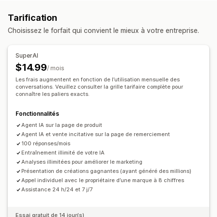
Logique conditionnelle
Styles personnalisés
Modèles
Tarification
Pop-ups
Modification en temps réel
Multilingue
Choisissez le forfait qui convient le mieux à votre entreprise.
Types de sondages
Satisfaction client
Étude de marché
SuperAI
Retour d’expérience sur les produits
Attribution
$14.99
/ mois
Les frais augmentent en fonction de l’utilisation mensuelle des
Gestion des soumissions
conversations. Veuillez consulter la grille tarifaire complète pour
Exportation des données
Analyses de données
connaître les paliers exacts.
Segments clients
Fonctionnalités
Agent IA sur la page de produit
Agent IA et vente incitative sur la page de remerciement
100 réponses/mois
Entraînement illimité de votre IA
Analyses illimitées pour améliorer le marketing
Présentation de créations gagnantes (ayant généré des millions)
Appel individuel avec le propriétaire d’une marque à 8 chiffres
Assistance 24 h/24 et 7 j/7
Essai gratuit de 14 jour(s)