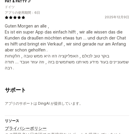
PAT & PATTY
ドイツ
アプリの使用期間：6日
2025年12月9日
Guten Morgen an alle ,
Es ist ein super App das einfach hilft , wir alle wissen das die
Kunden da draußen möchten etwas tun … und durch der Chat
es hilft und bringt ein Verkauf , wir sind gerade nur am Anfang
aber schon geholfen .
בוקר טוב לכולם , האפליקציה הזו היא ממש טובה , הלקוחות
שמעוניינים בעוד מידע מאיתנו משתמשים בזה , וזה עוזר ועובד … תודה
רבה .
サポート
アプリのサポートは DingAI が提供しています。
リソース
プライバシーポリシー