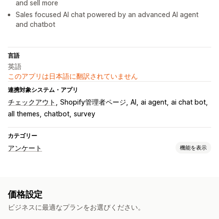
and sell more
Sales focused AI chat powered by an advanced AI agent
and chatbot
言語
英語
このアプリは日本語に翻訳されていません
連携対象システム・アプリ
チェックアウト
Shopify管理者ページ
AI
ai agent
ai chat bot
all themes
chatbot
survey
カテゴリー
アンケート
機能を表示
フォームのカスタマイズ
条件付きロジック
カスタムスタイル
テンプレート
価格設定
ポップアップ
リアルタイム編集
複数言語
ビジネスに最適なプランをお選びください。
アンケートタイプ