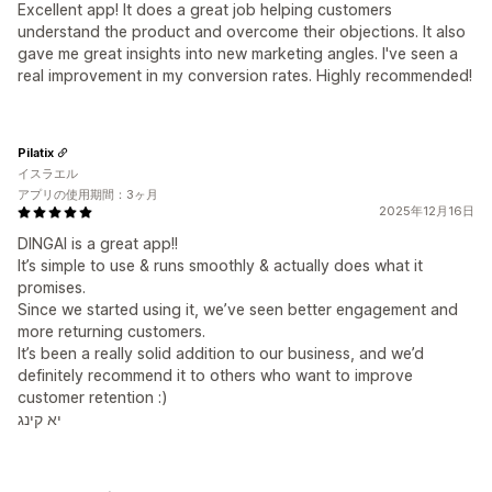
Excellent app! It does a great job helping customers
understand the product and overcome their objections. It also
gave me great insights into new marketing angles. I've seen a
real improvement in my conversion rates. Highly recommended!
Pilatix
イスラエル
アプリの使用期間：3ヶ月
2025年12月16日
DINGAI is a great app!!
It’s simple to use & runs smoothly & actually does what it
promises.
Since we started using it, we’ve seen better engagement and
more returning customers.
It’s been a really solid addition to our business, and we’d
definitely recommend it to others who want to improve
customer retention :)
יא קינג