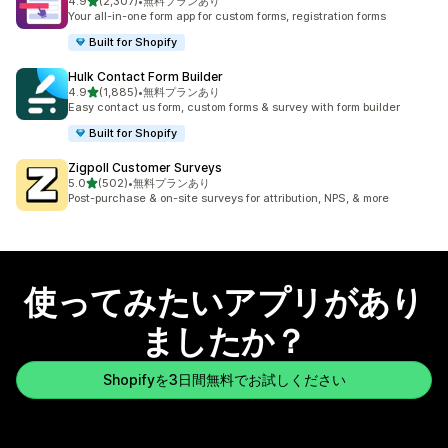
5つ星中
4.9
(2,307)
•
無料プランあり
合計レビュー数：2307件
Your all-in-one form app for custom forms, registration forms
Built for Shopify
Hulk Contact Form Builder
5つ星中
4.9
(1,885)
•
無料プランあり
合計レビュー数：1885件
Easy contact us form, custom forms & survey with form builder
Built for Shopify
Zigpoll Customer Surveys
5つ星中
5.0
(502)
•
無料プランあり
合計レビュー数：502件
Post-purchase & on-site surveys for attribution, NPS, & more
使ってみたいアプリがあり
ましたか？
Shopifyを3日間無料でお試しください