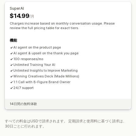
顧客満足度
市場調査
商品フィードバック
属性
SuperAI
$14.99
エントリー管理
/月
Charges increase based on monthly conversation usage. Please
データのエクスポート
分析
顧客セグメント
review the full pricing table for exact tiers.
機能
AI agent on the product page
AI agent & upsell on the thank you page
100 responses/mo
Unlimited Training Your AI
Unlimited Insights to Improve Marketing
Winning Creatives Deck (Made Millions)
1:1 Call with 8-Figure Brand Owner
24/7 support
14日間の無料体験
すべての料金はUSDで請求されます。 定期請求と使用料に基づく請求は、
30日ごとに行われます。