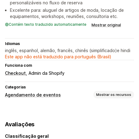
personalizáveis no fluxo de reserva
Excelente para: aluguel de artigos de moda, locação de
equipamentos, workshops, reuniões, consultoria etc.
Contém texto traduzido automaticamente
Mostrar original
Idiomas
inglês, espanhol, alemão, francês, chinês (simplificado)e hindi
Este app não está traduzido para português (Brasil)
Funciona com
Checkout
Admin da Shopify
Categorias
Agendamento de eventos
Mostrar os recursos
Tipo de evento
Consultas
Aluguéis
Aulas
Serviços
Reservas
Avaliações
Eventos personalizados
Classificação geral
Gestão de reservas