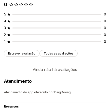
0
Calendário
Agendamento
Opções de horário
Bloquear datas
Várias reservas
Cancelar reservas
5
0
Limites de capacidade
Sincronização de dados
4
0
Atualizações em tempo real
Notificações por e-mail
3
0
Em vários idiomas
De vários locais
Pagamentos
2
0
Depósitos
1
0
Personalização
Páginas de reservas
Widget de calendário
Escrever avaliação
Todas as avaliações
Notificações personalizadas
Branding
CSS personalizado
Ainda não há avaliações
Atendimento
Atendimento do app oferecido por DingDoong.
Recursos