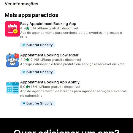
Ver informações
Mais apps parecidos
Easy Appointment Booking App
de 5 estrelas
4,9
(514)
•
Plano gratuito disponível
514 avaliações ao todo
App de agendamento para serviços, aulas, eventos, ingressos e
POS
Built for Shopify
Appointment Booking Cowlendar
de 5 estrelas
4,9
(2.148)
•
Plano gratuito disponível
2148 avaliações ao todo
Agrege calendário e torne produto em serviço reservável em 2mn
Built for Shopify
Appointment Booking App Apntly
de 5 estrelas
5,0
(1.541)
•
Plano gratuito disponível
1541 avaliações ao todo
App de agendamento de horários para agendar serviços e eventos
no calendário
Built for Shopify