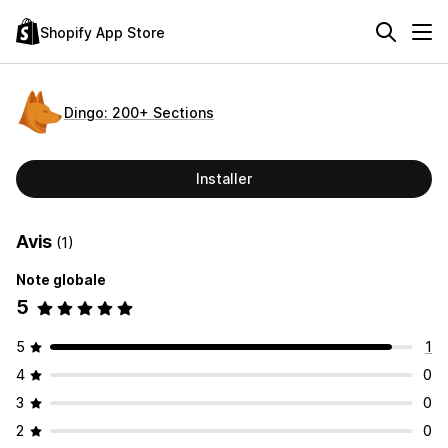
Shopify App Store
Dingo: 200+ Sections
Installer
Avis
(1)
Note globale
5
5
1
4
0
3
0
2
0