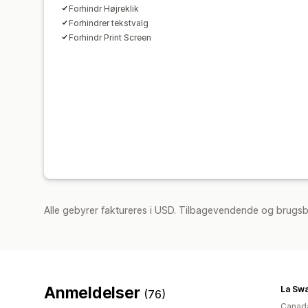
Forhindr Højreklik
Forhindrer tekstvalg
Forhindr Print Screen
Alle gebyrer faktureres i USD. Tilbagevendende og brugsb
Anmeldelser
La Swa
(76)
Canad