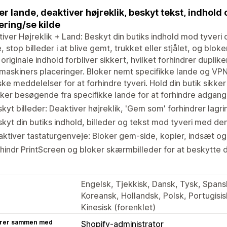
er lande, deaktiver højreklik, beskyt tekst, indhold 
ering/se kilde
iver Højreklik + Land: Beskyt din butiks indhold mod tyveri
, stop billeder i at blive gemt, trukket eller stjålet, og blo
t originale indhold forbliver sikkert, hvilket forhindrer dupli
askiners placeringer. Bloker nemt specifikke lande og VPN 
iske meddelelser for at forhindre tyveri. Hold din butik sikker
ker besøgende fra specifikke lande for at forhindre adgang
kyt billeder: Deaktiver højreklik, 'Gem som' forhindrer lagri
kyt din butiks indhold, billeder og tekst mod tyveri med d
ktiver tastaturgenveje: Bloker gem-side, kopier, indsæt o
hindr PrintScreen og bloker skærmbilleder for at beskytte d
Engelsk, Tjekkisk, Dansk, Tysk, Spansk
Koreansk, Hollandsk, Polsk, Portugisisk
Kinesisk (forenklet)
rer sammen med
Shopify-administrator