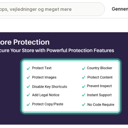
Gennem
ri med udvalgte billeder