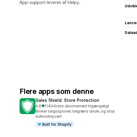
App-support leveres af Helpy.
Udvikl
Lance
Dataa
Flere apps som denne
Sales Shield: Store Protection
ud af 5 stjerner
4,6
(14)
•
Gratis abonnement tilgængeligt
14 anmeldelser i alt
Bloker salgsspioner, begræns lande, og stop
indholdstyveri!
Built for Shopify