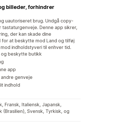
og billeder, forhindrer
 og uautoriseret brug. Undgå copy-
ker tastaturgenveje. Denne app sikrer,
kering, der kan skade dine
for at beskytte mod Land og tilføj
 mod indholdstyveri til enhver tid.
 og beskytte butikk
ng
enne app
g andre genveje
it indhold
, Fransk, Italiensk, Japansk,
 (Brasilien), Svensk, Tyrkisk, og