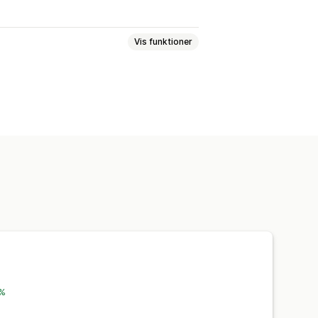
Vis funktioner
leder
Tekst
Digitale aktiver
Kundedata
Kode til website
Skærmbillede
Udskriv skærm
g af billede
Træk og slip
y-udvidelser
Udviklerværktøjer
rker
Besked om ophavsret
 %