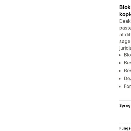
Blok
kopi
Deakt
paste
at di
søgem
jurid
Blo
Bes
Bes
Dea
For
Sprog
Funge