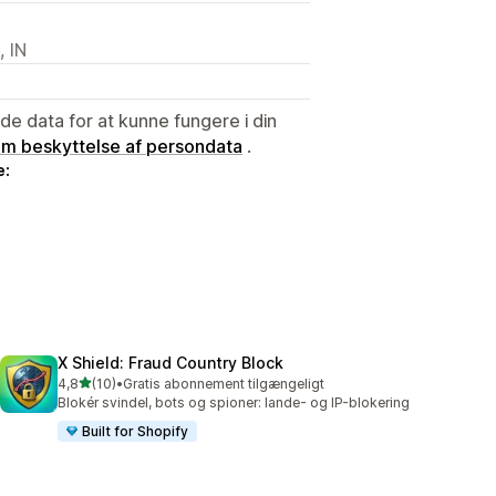
, IN
e data for at kunne fungere i din
 om beskyttelse af persondata
.
e:
X Shield: Fraud Country Block
ud af 5 stjerner
4,8
(10)
•
Gratis abonnement tilgængeligt
10 anmeldelser i alt
Blokér svindel, bots og spioner: lande- og IP-blokering
Built for Shopify