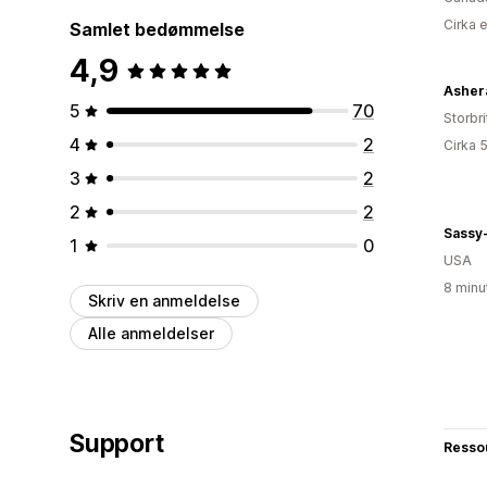
Cirka 
Samlet bedømmelse
4,9
Asher
5
70
Storbr
4
2
Cirka 
3
2
2
2
1
0
USA
8 minu
Skriv en anmeldelse
Alle anmeldelser
Support
Resso