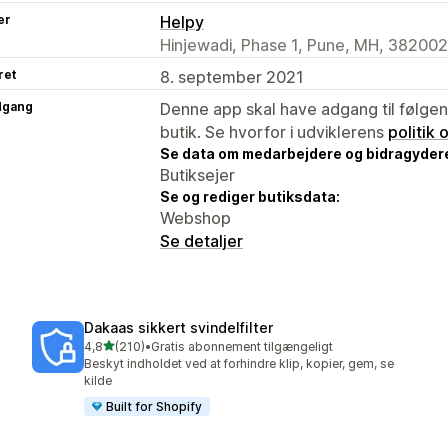
er
Helpy
Hinjewadi, Phase 1, Pune, MH, 382002
ret
8. september 2021
dgang
Denne app skal have adgang til følgend
butik. Se hvorfor i udviklerens
politik
Se data om medarbejdere og bidragyder
Butiksejer
Se og rediger butiksdata:
Webshop
Se detaljer
Dakaas sikkert svindelfilter
ud af 5 stjerner
4,8
(210)
•
Gratis abonnement tilgængeligt
210 anmeldelser i alt
Beskyt indholdet ved at forhindre klip, kopier, gem, se
kilde
Built for Shopify