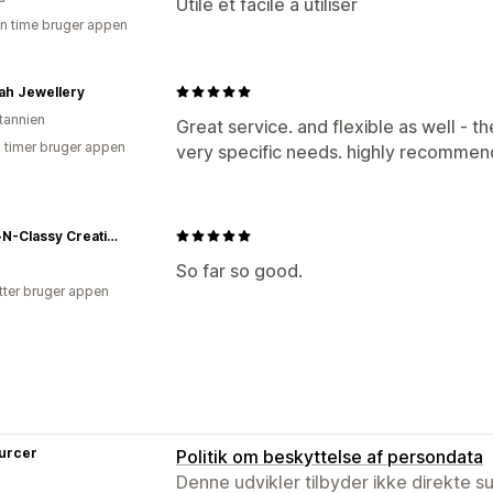
Utile et facile à utiliser
en time bruger appen
ah Jewellery
itannien
Great service. and flexible as well -
5 timer bruger appen
very specific needs. highly recommen
Sassy-N-Classy Creations LLC
So far so good.
tter bruger appen
urcer
Politik om beskyttelse af persondata
Denne udvikler tilbyder ikke direkte s