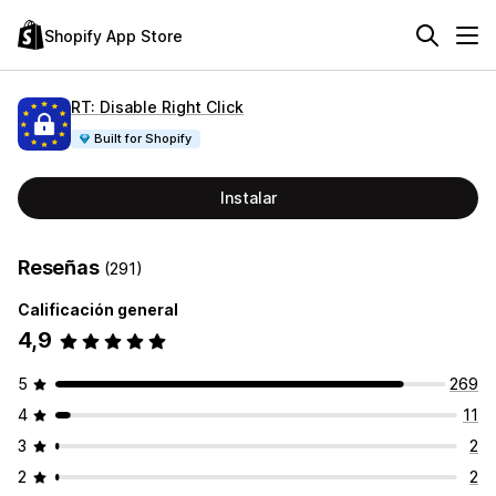
Shopify App Store
RT: Disable Right Click
Built for Shopify
Instalar
Reseñas
(291)
Calificación general
4,9
5
269
4
11
3
2
2
2