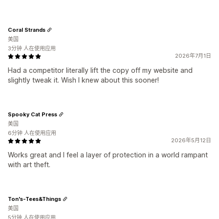
Coral Strands
美国
3分钟 人在使用应用
2026年7月1日
Had a competitor literally lift the copy off my website and
slightly tweak it. Wish I knew about this sooner!
Spooky Cat Press
美国
6分钟 人在使用应用
2026年5月12日
Works great and I feel a layer of protection in a world rampant
with art theft.
Ton's-Tees&Things
美国
5分钟 人在使用应用