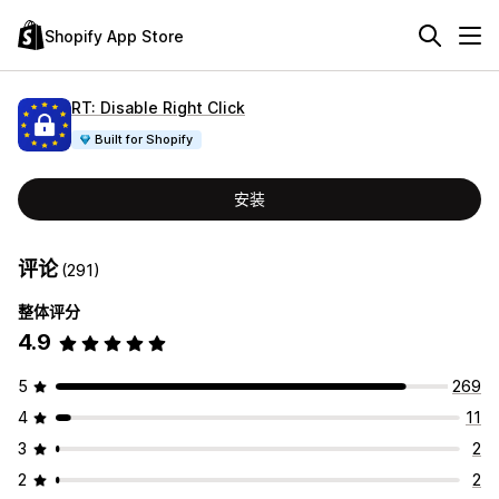
Shopify App Store
RT: Disable Right Click
Built for Shopify
安装
评论
(291)
整体评分
4.9
5
269
4
11
3
2
2
2