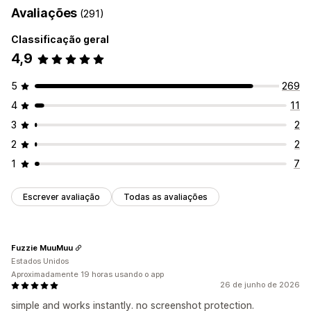
Avaliações
(291)
Código do site
Classificação geral
Ações bloqueadas
4,9
Copiar e colar
Imprimir tela
Clicar com o botão direito do mouse
5
269
Download da imagem
Salvar mensagem
4
11
Inspecionar elemento
Atalhos de teclado
3
2
Mensagem de direitos autorais
2
2
1
7
Escrever avaliação
Todas as avaliações
Fuzzie MuuMuu
Estados Unidos
Aproximadamente 19 horas usando o app
26 de junho de 2026
simple and works instantly. no screenshot protection.