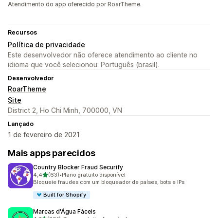
Atendimento do app oferecido por RoarTheme.
Recursos
Política de privacidade
Este desenvolvedor não oferece atendimento ao cliente no
idioma que você selecionou: Português (brasil).
Desenvolvedor
RoarTheme
Site
District 2, Ho Chi Minh, 700000, VN
Lançado
1 de fevereiro de 2021
Mais apps parecidos
Country Blocker Fraud Securify
de 5 estrelas
4,4
(63)
•
Plano gratuito disponível
63 avaliações ao todo
Bloqueie fraudes com um bloqueador de países, bots e IPs
Built for Shopify
Marcas d'Água Fáceis