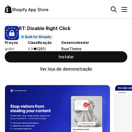
Shopify App Store
RT: Disable Right Click
Built for Shopify
Preços
Classificação
Desenvolvedor
grátis
4,9
(291)
RoarTheme
Instalar
Ver loja de demonstração