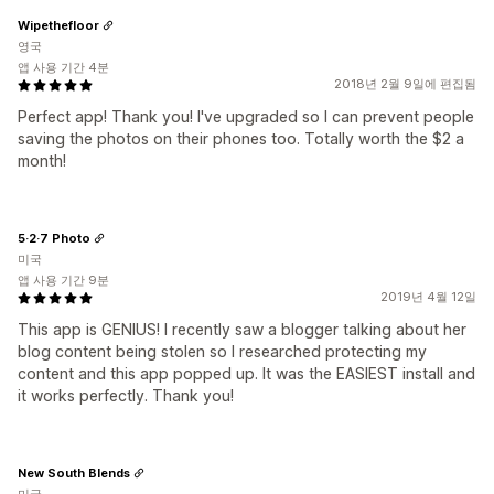
Wipethefloor
영국
앱 사용 기간 4분
2018년 2월 9일에 편집됨
Perfect app! Thank you! I've upgraded so I can prevent people
saving the photos on their phones too. Totally worth the $2 a
month!
5·2·7 Photo
미국
앱 사용 기간 9분
2019년 4월 12일
This app is GENIUS! I recently saw a blogger talking about her
blog content being stolen so I researched protecting my
content and this app popped up. It was the EASIEST install and
it works perfectly. Thank you!
New South Blends