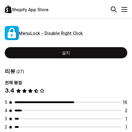
Shopify App Store
MenuLock ‑ Disable Right Click
설치
리뷰
(27)
전체 평점
3.4
5
16
4
2
3
1
2
1