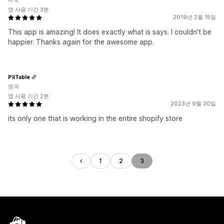
미국
앱 사용 기간 3분
2019년 2월 15일
This app is amazing! It does exactly what is says. I couldn't be
happier. Thanks again for the awesome app.
PliTable
영국
앱 사용 기간 2분
2023년 9월 30일
its only one that is working in the entire shopify store
1
2
3