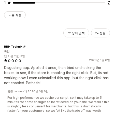
1
7
리뷰 작성
상세 검색
정렬
RBH Technik
독일
앱 사용 기간 3일
2020년 1월 6일
Disgusting app. Applied it once, then tried unchecking the
boxes to see, if the store is enabling the right click. But, its not
working now. I even uninstalled this app, but the right click has
not enabled. Pathetic!
답글 Impress개 2020년 1월 6일
For high performance we cache our script, so it may take up to 5
minutes for some changes to be reflected on your site. We realize this
is slightly less convenient for merchants, but this is dramatically
faster for your customers, so we felt like the trade off was worth