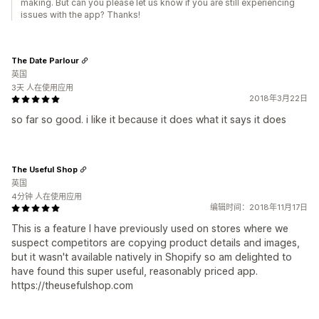
making. But can you please let us know if you are still experiencing
issues with the app? Thanks!
The Date Parlour
英国
3天 人在使用应用
2018年3月22日
so far so good. i like it because it does what it says it does
The Useful Shop
英国
4分钟 人在使用应用
编辑时间：2018年11月17日
This is a feature I have previously used on stores where we
suspect competitors are copying product details and images,
but it wasn't available natively in Shopify so am delighted to
have found this super useful, reasonably priced app.
https://theusefulshop.com