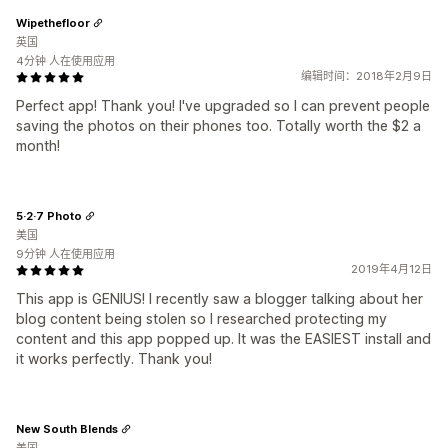
Wipethefloor
英国
4分钟 人在使用应用
编辑时间：2018年2月9日
Perfect app! Thank you! I've upgraded so I can prevent people
saving the photos on their phones too. Totally worth the $2 a
month!
5·2·7 Photo
美国
9分钟 人在使用应用
2019年4月12日
This app is GENIUS! I recently saw a blogger talking about her
blog content being stolen so I researched protecting my
content and this app popped up. It was the EASIEST install and
it works perfectly. Thank you!
New South Blends