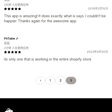
美国
3分钟 人在使用应用
2019年2月15日
This app is amazing! It does exactly what is says. I couldn't be
happier. Thanks again for the awesome app.
PliTable
英国
2分钟 人在使用应用
2023年9月30日
its only one that is working in the entire shopify store
1
2
3