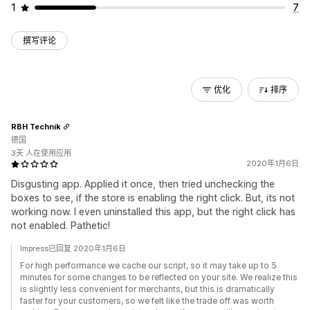
1
7
撰写评论
优化
排序
RBH Technik
德国
3天 人在使用应用
2020年1月6日
Disgusting app. Applied it once, then tried unchecking the
boxes to see, if the store is enabling the right click. But, its not
working now. I even uninstalled this app, but the right click has
not enabled. Pathetic!
Impress已回复 2020年1月6日
For high performance we cache our script, so it may take up to 5
minutes for some changes to be reflected on your site. We realize this
is slightly less convenient for merchants, but this is dramatically
faster for your customers, so we felt like the trade off was worth