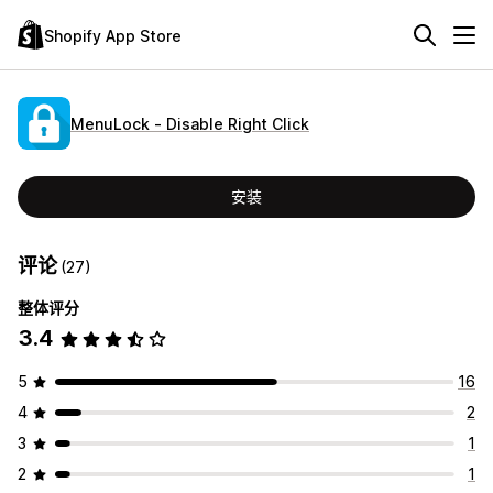
Shopify App Store
MenuLock ‑ Disable Right Click
安装
评论
(27)
整体评分
3.4
5
16
4
2
3
1
2
1