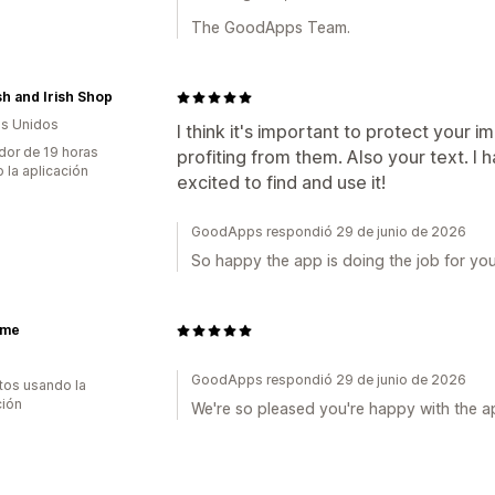
The GoodApps Team.
sh and Irish Shop
s Unidos
I think it's important to protect your
dor de 19 horas
profiting from them. Also your text. I 
 la aplicación
excited to find and use it!
GoodApps respondió 29 de junio de 2026
So happy the app is doing the job for you
ome
GoodApps respondió 29 de junio de 2026
tos usando la
ción
We're so pleased you're happy with the a