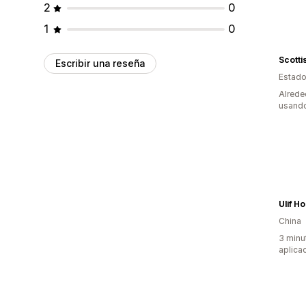
2
0
1
0
Scotti
Escribir una reseña
Estado
Alrede
usando
Ulif H
China
3 minu
aplica