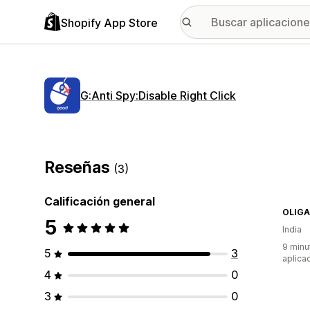
Shopify App Store
G:Anti Spy:Disable Right Click
Reseñas
(3)
Calificación general
OLIG
5
India
9 minu
5
3
aplica
4
0
3
0