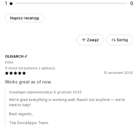
1
0
Napisz recenzję
Zawęź
Sortuj
OLIGARCH
Indie
9 minut korzystania z aplikacji
15 wrzesień 2025
Works great as of now.
GoodApps odpowiedział(a) 8 grudzień 2025
We're glad everything is working well. Reach out anytime — we're
here to help!
Best regards,
The GoodApps Team.