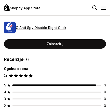
Shopify App Store
G:Anti Spy:Disable Right Click
Zainstaluj
Recenzje
(3)
Ogólna ocena
5
5
3
4
0
3
0
2
0