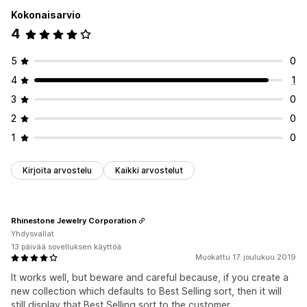
Kokonaisarvio
4
5
0
4
1
3
0
2
0
1
0
Kirjoita arvostelu
Kaikki arvostelut
Rhinestone Jewelry Corporation
Yhdysvallat
13 päivää sovelluksen käyttöä
Muokattu 17. joulukuu 2019
It works well, but beware and careful because, if you create a
new collection which defaults to Best Selling sort, then it will
still display that Best Selling sort to the customer.