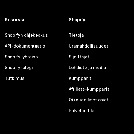
Resurssit
Shopify
Shopifyn ohjekeskus
Tietoja
API-dokumentaatio
Uramahdollisuudet
Shopify-yhteisö
Sijoittajat
Shopify-blogi
Lehdistö ja media
Tutkimus
Kumppanit
Affiliate-kumppanit
Oikeudelliset asiat
Palvelun tila