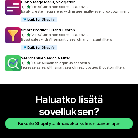
Globo Mega Menu, Navigation
/ 5 tähteä
4,9
(1 506)
•
Ilmainen sopimus saatavilla
1506 arvostelua yhteensä
Easily create mega menu with image, multi-level drop down menu
Built for Shopify
Smart Product Filter & Search
/ 5 tähteä
4,9
(2 190)
•
Ilmainen sopimus saatavilla
2190 arvostelua yhteensä
Boost sales with AI semantic search and instant filters
Built for Shopify
Searchanise Search & Filter
/ 5 tähteä
4,8
(1 068)
•
Ilmainen sopimus saatavilla
1068 arvostelua yhteensä
Increase sales with smart search result pages & custom filters
Haluatko lisätä
sovelluksen?
Kokeile Shopifyta ilmaiseksi kolmen päivän ajan