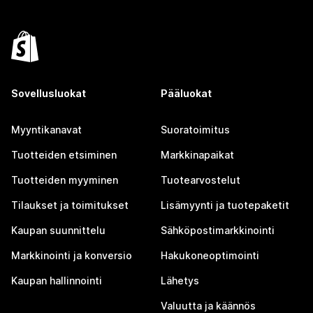
Sovellusluokat
Pääluokat
Myyntikanavat
Suoratoimitus
Tuotteiden etsiminen
Markkinapaikat
Tuotteiden myyminen
Tuotearvostelut
Tilaukset ja toimitukset
Lisämyynti ja tuotepaketit
Kaupan suunnittelu
Sähköpostimarkkinointi
Markkinointi ja konversio
Hakukoneoptimointi
Kaupan hallinnointi
Lähetys
Valuutta ja käännös