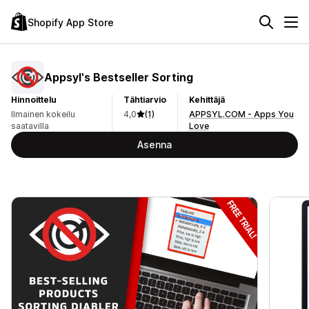
Shopify App Store
Appsyl's Bestseller Sorting
Hinnoittelu
Tähtiarvio
Kehittäjä
Ilmainen kokeilu
4,0
(1)
APPSYL.COM - Apps You
saatavilla
Love
Asenna