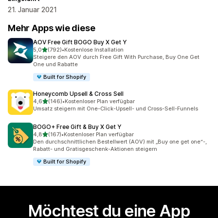
21. Januar 2021
Mehr Apps wie diese
AOV Free Gift BOGO Buy X Get Y
von 5 Sternen
5,0
(792)
•
Kostenlose Installation
792 Rezensionen insgesamt
Steigere den AOV durch Free Gift With Purchase, Buy One Get
One und Rabatte
Built for Shopify
Honeycomb Upsell & Cross Sell
von 5 Sternen
4,6
(146)
•
Kostenloser Plan verfügbar
146 Rezensionen insgesamt
Umsatz steigern mit One-Click-Upsell- und Cross-Sell-Funnels
BOGO+ Free Gift & Buy X Get Y
von 5 Sternen
4,8
(167)
•
Kostenloser Plan verfügbar
167 Rezensionen insgesamt
Den durchschnittlichen Bestellwert (AOV) mit „Buy one get one“-,
Rabatt- und Gratisgeschenk-Aktionen steigern
Built for Shopify
Möchtest du eine App