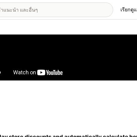
เรียกดู
อรีรูปภาพที่แสดง
lay store discounts and automatically calculate ho