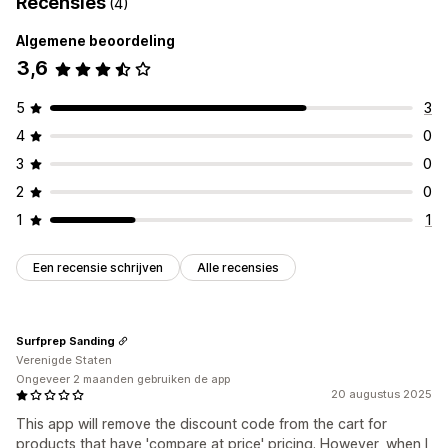
Recensies
(4)
Algemene beoordeling
3,6
5
3
4
0
3
0
2
0
1
1
Een recensie schrijven
Alle recensies
Surfprep Sanding
Verenigde Staten
Ongeveer 2 maanden gebruiken de app
20 augustus 2025
This app will remove the discount code from the cart for
products that have 'compare at price' pricing. However, when I