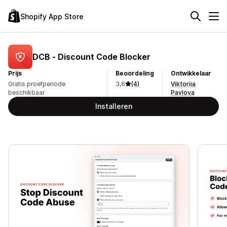
Shopify App Store
DCB ‑ Discount Code Blocker
Prijs
Beoordeling
Ontwikkelaar
Gratis proefperiode
3,6
(4)
Viktoriia
beschikbaar
Pavlova
Installeren