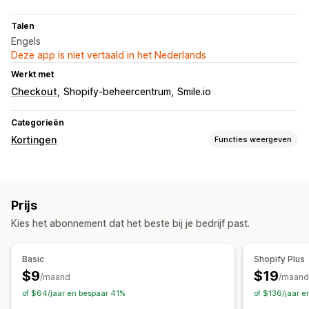
Talen
Engels
Deze app is niet vertaald in het Nederlands
Werkt met
Checkout
Shopify-beheercentrum
Smile.io
Categorieën
Kortingen
Functies weergeven
Soorten kortingen
Kortingscodes
Bulkkortingen
Winkelwagenkortingen
Prijs
Kortingen bij de checkout
Kies het abonnement dat het beste bij je bedrijf past.
Kortingen beheren
Bewerkingstool
Aangepaste code
Triggers en regels
Basic
Shopify Plus
Korting stapelen
Automatiseringen
Filteren
$9
$19
/maand
/maand
of $64/jaar en bespaar 41%
of $136/jaar 