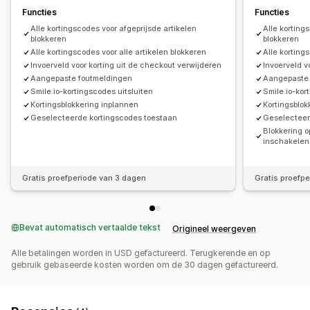
Functies
Functies
Alle kortingscodes voor afgeprijsde artikelen
Alle korting
blokkeren
blokkeren
Alle kortingscodes voor alle artikelen blokkeren
Alle korting
Invoerveld voor korting uit de checkout verwijderen
Invoerveld v
Aangepaste foutmeldingen
Aangepaste 
Smile.io-kortingscodes uitsluiten
Smile.io-kor
Kortingsblokkering inplannen
Kortingsblok
Geselecteerde kortingscodes toestaan
Geselecteer
Blokkering o
inschakelen
Gratis proefperiode van 3 dagen
Gratis proefp
Bevat automatisch vertaalde tekst
Origineel weergeven
Alle betalingen worden in USD gefactureerd. Terugkerende en op
gebruik gebaseerde kosten worden om de 30 dagen gefactureerd.