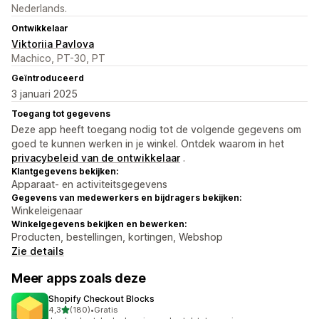
Nederlands.
Ontwikkelaar
Viktoriia Pavlova
Machico, PT-30, PT
Geïntroduceerd
3 januari 2025
Toegang tot gegevens
Deze app heeft toegang nodig tot de volgende gegevens om
goed te kunnen werken in je winkel. Ontdek waarom in het
privacybeleid van de ontwikkelaar
.
Klantgegevens bekijken:
Apparaat- en activiteitsgegevens
Gegevens van medewerkers en bijdragers bekijken:
Winkeleigenaar
Winkelgegevens bekijken en bewerken:
Producten, bestellingen, kortingen, Webshop
Zie details
Meer apps zoals deze
Shopify Checkout Blocks
van 5 sterren
4,3
(180)
•
Gratis
180 recensies in totaal