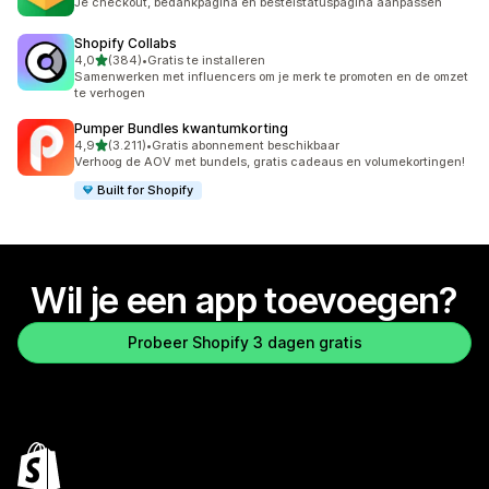
Je checkout, bedankpagina en bestelstatuspagina aanpassen
Shopify Collabs
van 5 sterren
4,0
(384)
•
Gratis te installeren
384 recensies in totaal
Samenwerken met influencers om je merk te promoten en de omzet
te verhogen
Pumper Bundles kwantumkorting
van 5 sterren
4,9
(3.211)
•
Gratis abonnement beschikbaar
3211 recensies in totaal
Verhoog de AOV met bundels, gratis cadeaus en volumekortingen!
Built for Shopify
Wil je een app toevoegen?
Probeer Shopify 3 dagen gratis