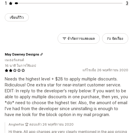
1
3
เขียนรีวิว
จำกัดการแสดงผล
จัดเรียง
May Dawney Designs
เนเธอร์แลนด์
16 นาที ในการใช้แอป
แก้ไขเมื่อ 26 พฤศจิกายน 2020
Needs the highest level + $28 to apply multiple discounts.
Ridiculous! One extra star for near-instant customer service.
EDIT: In reply to the developer's reply below: If you want to be
able to apply multiple discounts in one purchase, then yes, you
*do* need to choose the highest tier. Also, the amount of email
I've had from the developer since uninstalling is enough to
have me look for the block option in my mail program.
Anglerfox 🏆 ตอบแล้ว 26 พฤศจิกายน 2020
Hi there, All app charges are very clearly mentioned in the app pricing