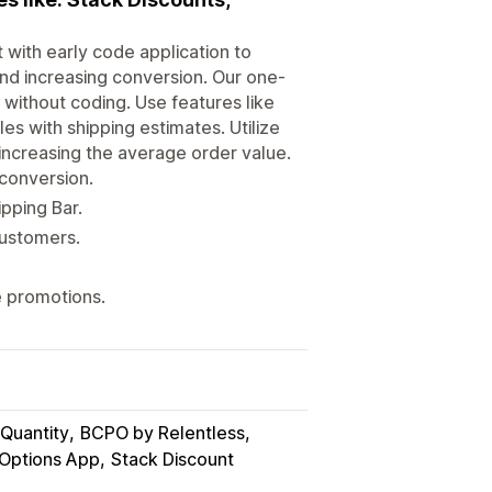
 with early code application to
nd increasing conversion. Our one-
e without coding. Use features like
es with shipping estimates. Utilize
 increasing the average order value.
conversion.
ipping Bar.
customers.
e promotions.
Quantity
BCPO by Relentless
 Options App
Stack Discount