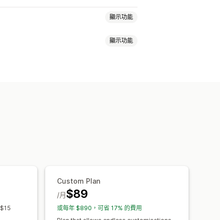
顯示功能
顯示功能
固定式購物車
運費估算工具
扣
免運費
購物車折扣
限時優惠
勵
免費贈品
Custom Plan
$89
/月
 $15
或每年 $890，可省 17% 的費用