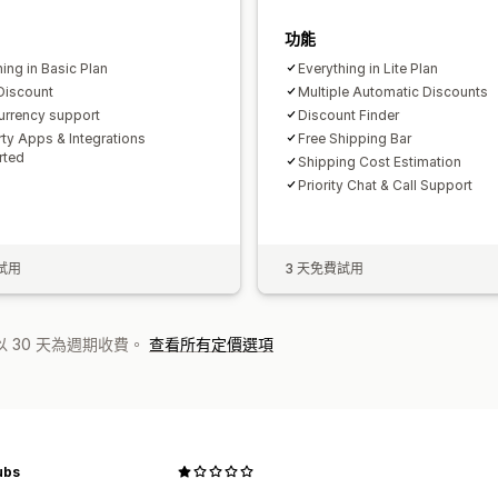
功能
ing in Basic Plan
Everything in Lite Plan
Discount
Multiple Automatic Discounts
currency support
Discount Finder
rty Apps & Integrations
Free Shipping Bar
rted
Shipping Cost Estimation
Priority Chat & Call Support
試用
3 天免費試用
 30 天為週期收費。
查看所有定價選項
ubs