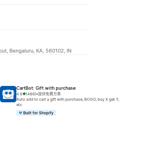
out, Bengaluru, KA, 560102, IN
CartBot: Gift with purchase
滿分 5 顆星
4.9
(486)
•
提供免費方案
共有 486 則評價
Auto add to cart a gift with purchase, BOGO, buy X get Y,
etc.
Built for Shopify