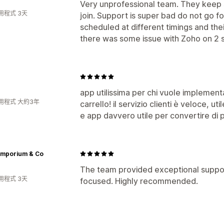
Very unprofessional team. They keep 
用程式 3天
join. Support is super bad do not go f
scheduled at different timings and their
there was some issue with Zoho on 2 
app utilissima per chi vuole implementa
用程式 大約3年
carrello! il servizio clienti è veloce, u
e app davvero utile per convertire di p
 Emporium & Co
The team provided exceptional suppor
用程式 3天
focused. Highly recommended.