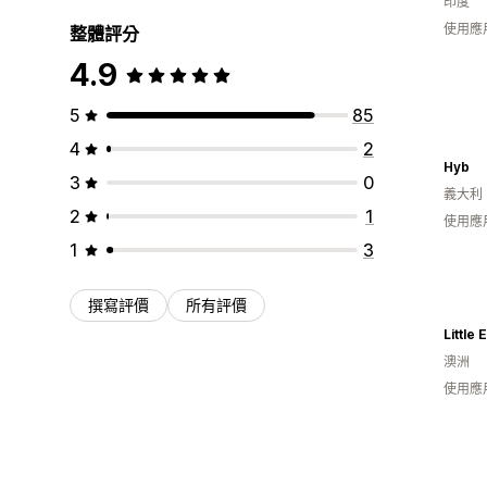
印度
使用應
整體評分
4.9
5
85
4
2
Hyb
3
0
義大利
2
1
使用應
1
3
撰寫評價
所有評價
Little
澳洲
使用應