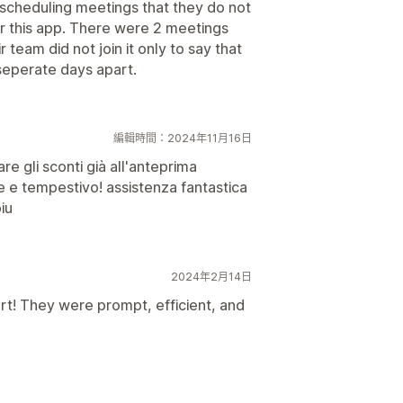
scheduling meetings that they do not
or this app. There were 2 meetings
 team did not join it only to say that
seperate days apart.
編輯時間：2024年11月16日
re gli sconti già all'anteprima
tile e tempestivo! assistenza fantastica
iu
2024年2月14日
t! They were prompt, efficient, and