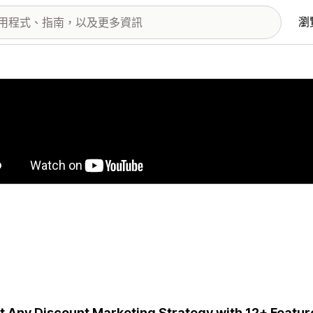
瀏
圖片圖庫
t Any Discount Marketing Strategy with 12+ Feature