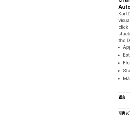
Auto
KartD
visua
click
stack
the D
App
Est
Flo
Sta
Man
語言
可與以