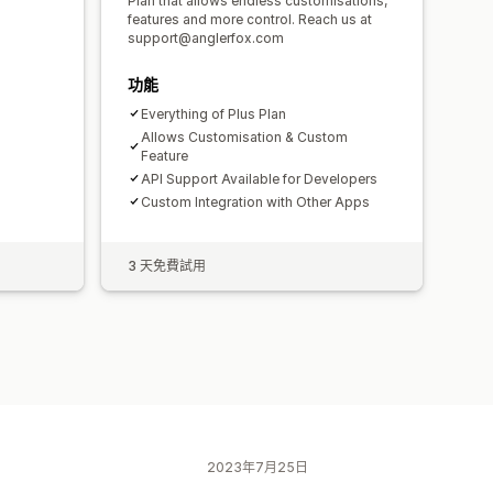
Plan that allows endless customisations,
features and more control. Reach us at
support@anglerfox.com
功能
Everything of Plus Plan
Allows Customisation & Custom
Feature
API Support Available for Developers
Custom Integration with Other Apps
3 天免費試用
2023年7月25日