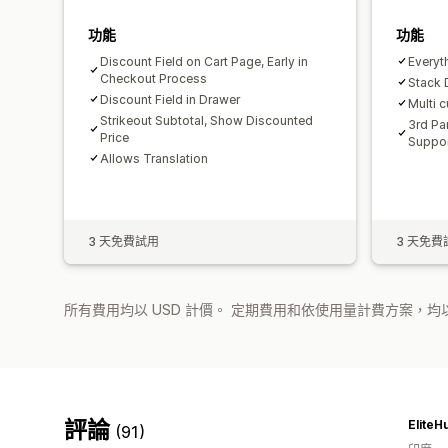
功能
功能
Discount Field on Cart Page, Early in
Everyth
Checkout Process
Stack 
Discount Field in Drawer
Multi 
Strikeout Subtotal, Show Discounted
3rd Pa
Price
Suppo
Allows Translation
3 天免費試用
3 天免費
所有費用均以 USD 計價。 定期費用和依使用量計費方案，均以
評論
EliteH
(91)