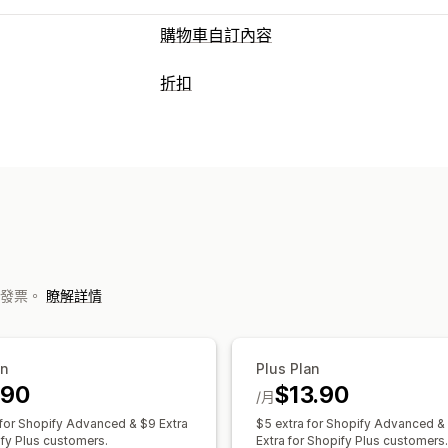
購物車自訂內容
購物車顯示畫面
折扣
自訂樣式
自訂規則
折扣欄位
購物車
折扣類型
追加銷售
買一送一
分層定價
固定折扣
百分比折
買更多，省更多
免運費
運送列
分層獎
追加銷售折扣
自訂折扣
自訂結帳頁面
管理折扣
自動折扣
一鍵追加銷售
編輯工具
自訂代碼
折扣合併
目標設定
其他發票。
瞭解詳情
an
Plus Plan
.90
$13.90
/月
 for Shopify Advanced & $9 Extra
$5 extra for Shopify Advanced &
ify Plus customers.
Extra for Shopify Plus customers.