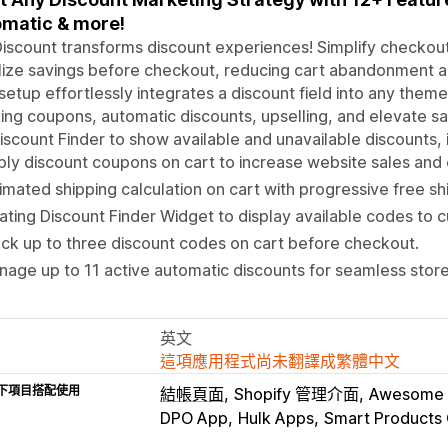
matic & more!
iscount transforms discount experiences! Simplify checkout
lize savings before checkout, reducing cart abandonment a
 setup effortlessly integrates a discount field into any them
ing coupons, automatic discounts, upselling, and elevate sal
iscount Finder to show available and unavailable discounts,
ly discount coupons on cart to increase website sales and 
imated shipping calculation on cart with progressive free sh
ating Discount Finder Widget to display available codes to 
ck up to three discount codes on cart before checkout.
age up to 11 active automatic discounts for seamless stor
英文
這項應用程式尚未翻譯成繁體中文
下項目搭配使用
結帳頁面
Shopify 管理介面
Awesome 
DPO App
Hulk Apps
Smart Products