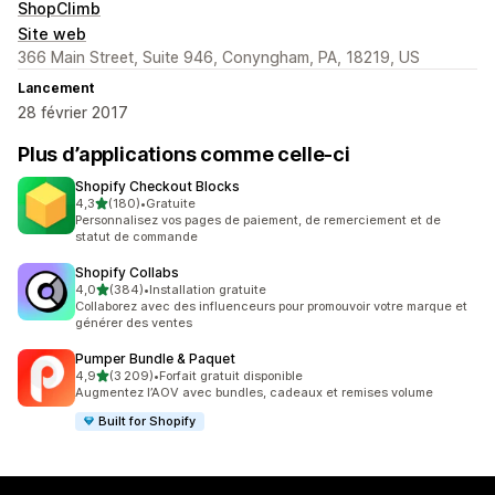
ShopClimb
Site web
366 Main Street, Suite 946, Conyngham, PA, 18219, US
Lancement
28 février 2017
Plus d’applications comme celle-ci
Shopify Checkout Blocks
étoile(s) sur 5
4,3
(180)
•
Gratuite
180 avis au total
Personnalisez vos pages de paiement, de remerciement et de
statut de commande
Shopify Collabs
étoile(s) sur 5
4,0
(384)
•
Installation gratuite
384 avis au total
Collaborez avec des influenceurs pour promouvoir votre marque et
générer des ventes
Pumper Bundle & Paquet
étoile(s) sur 5
4,9
(3 209)
•
Forfait gratuit disponible
3209 avis au total
Augmentez l’AOV avec bundles, cadeaux et remises volume
Built for Shopify