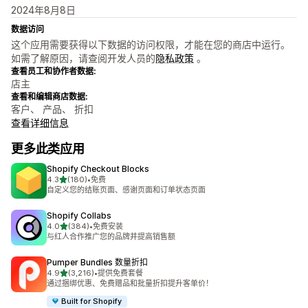
2024年8月8日
数据访问
这个应用需要获得以下数据的访问权限，才能在您的商店中运行。
如需了解原因，请查阅开发人员的
隐私政策
。
查看员工和协作者数据:
店主
查看和编辑商店数据:
客户、 产品、 折扣
查看详细信息
更多此类应用
Shopify Checkout Blocks
星（满分 5 星）
4.3
(180)
•
免费
总共 180 条评论
自定义您的结账页面、感谢页面和订单状态页面
Shopify Collabs
星（满分 5 星）
4.0
(384)
•
免费安装
总共 384 条评论
与红人合作推广您的品牌并提高销售额
Pumper Bundles 数量折扣
星（满分 5 星）
4.9
(3,216)
•
提供免费套餐
总共 3216 条评论
通过捆绑优惠、免费赠品和批量折扣提升客单价！
Built for Shopify