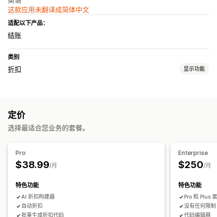
这款应用未翻译成简体中文
适配以下产品：
结账
类别
折扣
显示功能
折扣类型
折扣码
买一送一
固定定价
分层定价
批量折扣
数量折扣
定价
固定折扣
百分比折扣
批量折扣
批发价
免运费
运费
选择最适合您业务的套餐。
购物车折扣
结账折扣
增销折扣
交叉销售折扣
动态定价
自定义折扣
Pro
Enterprise
运费折扣
$38.99
$250
/月
/月
编辑器工具
模板
自定义代码
货币转换
触发器和规则
折扣叠加
API 和 Webhook
特色功能
特色功能
AI 折扣构建器
Pro 和 Plu
自动折扣
没有任何限制
批量生成折扣代码
代码编辑器