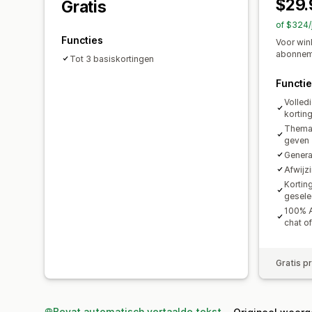
$29.
Gratis
of $324/
Functies
Voor win
abonnem
Tot 3 basiskortingen
Functi
Volledi
kortin
Themab
geven
Genera
Afwijz
Kortin
gesele
100% A
chat of
Gratis p
Bevat automatisch vertaalde tekst