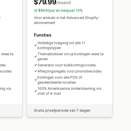
$79.99
erking
Importeren en exporteren
/maand
agnes
Triggers en regels
of $864/jaar en bespaar 10%
Targeting
Geolocatie
-
Voor winkels in het Advanced Shopify-
abonnement
lytics
Functies
Volledige toegang tot alle 11
kortingstypen
 weer te
Themablokken om je kortingen weer te
geven
odes
Generator voor bulkkortingscodes
iecodes
Afwijzingsregels voor promotiecodes
Kortingen voor alle POS of
geselecteerde locaties
ng via
100% Amerikaanse ondersteuning via
chat of e-mail
n
Gratis proefperiode van 7 dagen