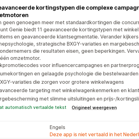
eavanceerde kortingstypen die complexe campagn
etmotoren
 geen genoegen meer met standaardkortingen die concurr
ount Genie biedt 11 geavanceerde kortingstypen met wink
items en geavanceerde klantsegmentatie. Verander kijkers
mepsychologie, strategische BXGY-variaties en margebesch
ondernemers die resultaten eisen, geen beperkingen. Verv
 één omzetmotor.
lkpromotiecodes voor influencercampagnes en partnerpro
lumekortingen en gelaagde psychologie die bestelwaarden
XGY-variaties die zorgen voor grotere winkelwagens
avanceerde targeting met winkelwagenkenmerken en klan
gebescherming met slimme uitsluitingen en prijs-/kortingsl
at automatisch vertaalde tekst
Origineel weergeven
Engels
Deze app is niet vertaald in het Neder