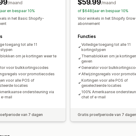
99
$59.99
/maand
Bewerkingstool
Templates
/maand
Bulkbew
Aangepaste code
Lokalisatie
Camp
jaar en bespaar 10%
of $648/jaar en bespaar 10%
Korting stapelen
Automatiseringen
kels in het Basic Shopify-
Voor winkels in het Shopify Grow
ent
abonnement
Segmentering
Tagging
Filteren
Ana
es
Functies
ge toegang tot alle 11
Volledige toegang tot alle 11
gstypen
kortingstypen
lokken om je kortingen weer te
Themablokken om je kortingen
geven
tor voor bulkkortingscodes
Generator voor bulkkortingsc
ingsregels voor promotiecodes
Afwijzingsregels voor promot
gen voor alle POS of
Kortingen voor alle POS of
cteerde locaties
geselecteerde locaties
merikaanse ondersteuning via
100% Amerikaanse ondersteuni
 e-mail
chat of e-mail
roefperiode van 7 dagen
Gratis proefperiode van 7 dage