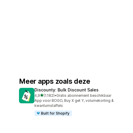
Meer apps zoals deze
Discounty: Bulk Discount Sales
van 5 sterren
4,9
(1.182)
•
Gratis abonnement beschikbaar
1182 recensies in totaal
App voor BOGO, Buy X get Y, volumekorting &
kwantumstaffels
Built for Shopify