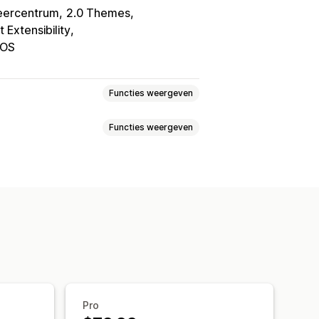
eercentrum
2.0 Themes
 Extensibility
OS
Functies weergeven
Functies weergeven
e prijs van één
Vaste prijzen
tingen
Kwantumkortingen
tagekortingen
Vaste kortingen
ingen
Bulkkortingen
angepaste prijzen
Flash sales
ng
Verzendtarieven
j de checkout
Cadeaus
gen
Afteltimers
Upsell-kortingen
rs
Dynamische prijzen
Pro