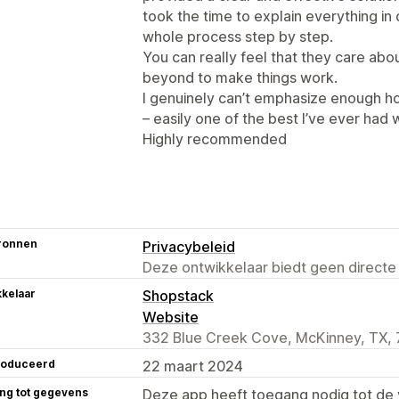
took the time to explain everything in
whole process step by step.
You can really feel that they care abo
beyond to make things work.
I genuinely can’t emphasize enough h
– easily one of the best I’ve ever had 
Highly recommended
ronnen
Privacybeleid
Deze ontwikkelaar biedt geen directe
kelaar
Shopstack
Website
332 Blue Creek Cove, McKinney, TX, 
roduceerd
22 maart 2024
ng tot gegevens
Deze app heeft toegang nodig tot d