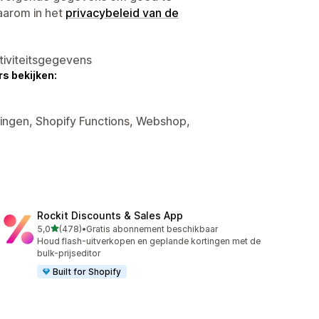
aarom in het
privacybeleid van de
tiviteitsgegevens
s bekijken:
tingen, Shopify Functions, Webshop,
Rockit Discounts & Sales App
van 5 sterren
5,0
(478)
•
Gratis abonnement beschikbaar
478 recensies in totaal
Houd flash-uitverkopen en geplande kortingen met de
bulk-prijseditor
Built for Shopify