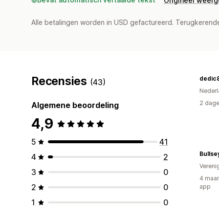
Origineel weer
Alle betalingen worden in USD gefactureerd. Terugkeren
Recensies
dedic8
(43)
Nederl
2 dage
Algemene beoordeling
4,9
5
41
Bullse
4
2
Vereni
3
0
4 maan
2
0
app
1
0