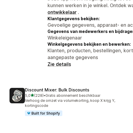
kunnen werken in je winkel. Ontdek w
ontwikkelaar
.
Klantgegevens bekijken:
Gevoelige gegevens, apparaat- en ac
Gegevens van medewerkers en bijdrager
Winkeleigenaar
Winkelgegevens bekijken en bewerken:
Klanten, producten, bestellingen, kor
aangepaste gegevens
Zie details
Discount Mixer: Bulk Discounts
van 5 sterren
5,0
(228)
•
Gratis abonnement beschikbaar
228 recensies in totaal
Verhoog de omzet via volumekorting, koop X krijg Y,
kortingscode
Built for Shopify