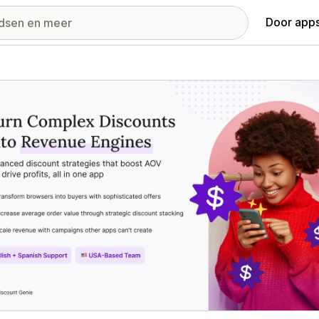
Door apps
ij met uitgelichte afbeeldingen