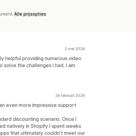
ureerd.
Alle prijsopties
2 mei 2026
y helpful providing numerous video
o solve the challenges I had. I am
26 februari 2026
 an even more impressive support
dard discounting scenario. Once I
hed natively in Shopify I spent weeks
ps that ultimately couldn't meet our