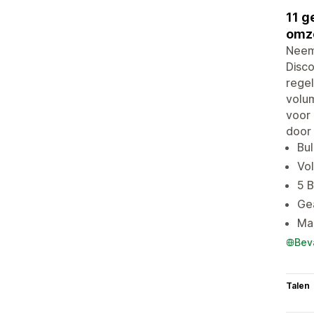
11 g
omz
Neem
Disc
regel
volu
voor 
door
Bu
Vo
5 B
Ge
Mar
Bev
Talen