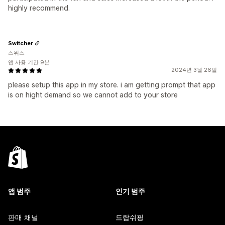
highly recommend.
Switcher
스위스
앱 사용 기간 9분
2024년 3월 26일
please setup this app in my store. i am getting prompt that app
is on hight demand so we cannot add to your store
앱 범주
인기 범주
판매 채널
드랍쉬핑