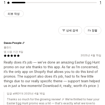
1
1
리뷰 작성
상세 검색
정렬
Dasea People
폴란드
앱 사용 기간 4일
2025년 4월 15일
Really does it’s job — we’ve done an amazing Easter Egg Hunt
promo on our site thanks to this app. As far as I’m concerned,
it’s the only app on Shopify that allows you to do this kind of
promos. The support also does it’s job, had to fix few little
things due to our really specific theme — support team helped
us in just a few moments! Download it, really, worth it’s price :)
답글 allRDY개 2025년 4월 16일
Thanks so much for the glowing review! 🎉 We're thrilled to hear your
Easter Egg Hunt promo was a hit — that's exactly what we love to