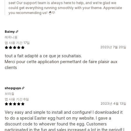
see! Our support team is always here to help, and we're glad we
could get everything running smoothly with your theme. Appreciate
you recommending us! 🐣💛
Baïmy
레위니옹
앱 사용 기간 17일
2023년 7월 20일
tout a fait adapté a ce que je souhaitais.
Merci pour cette application permettant de faire plaisir aux
clients
shopguya
브라질
앱 사용 기간 6일
2023년 4월 13일
Very easy and simple to install and configure! I downloaded it
to do a special Easter egg hunt on my website. I gave a
discount code to whoever found the egg. Customers
participated in the fun and sales increased a lot in the period! I