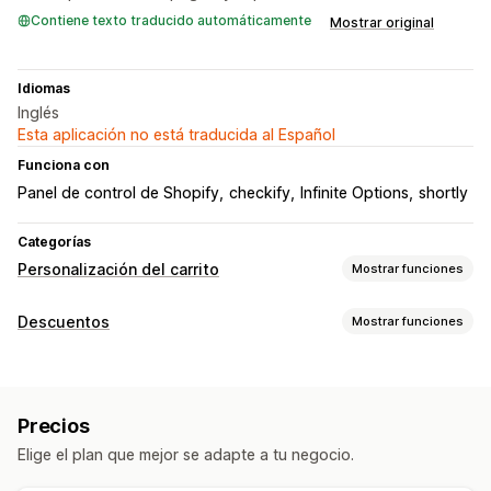
Contiene texto traducido automáticamente
Mostrar original
Idiomas
Inglés
Esta aplicación no está traducida al Español
Funciona con
Panel de control de Shopify
checkify
Infinite Options
shortly
Categorías
Personalización del carrito
Mostrar funciones
Visualización de carrito
Descuentos
Mostrar funciones
Estilos personalizados
Campos de descuento
Tipos de descuentos
Carrito lateral
Códigos de descuento
Cupones
BOGO
Hacer una venta adicional
Precios
Descuentos globales
Descuentos porcentuales
Envío gratis
Barra de envío
Elige el plan que mejor se adapte a tu negocio.
Envío gratis
Descuentos en el carrito
Descuentos en la pantalla de pago
Regalos
Personalización de pago