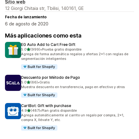
Sitio web
12 Giorgi Chitaia str, Tbilisi, 140161, GE
Fecha de lanzamiento
6 de agosto de 2020
Más aplicaciones como esta
EG Auto Add to Cart Free Gift
de 5 estrellas
5.0
(999)
•
Prueba gratis disponible
999 reseñas en total
Agrega de forma automática regalos y ofertas 2x1 con reglas de
segmentación inteligentes
Built for Shopify
Descuento por Método de Pago
de 5 estrellas
5.0
(66)
•
Gratis
66 reseñas en total
Muestra descuento en transferencia, pago en efectivo y otros
Built for Shopify
CartBot: Gift with purchase
de 5 estrellas
4.9
(487)
•
Plan gratis disponible
487 reseñas en total
Agrega automáticamente al carrito un regalo por compra, 2x1,
compra X, llévate Y, etc.
Built for Shopify