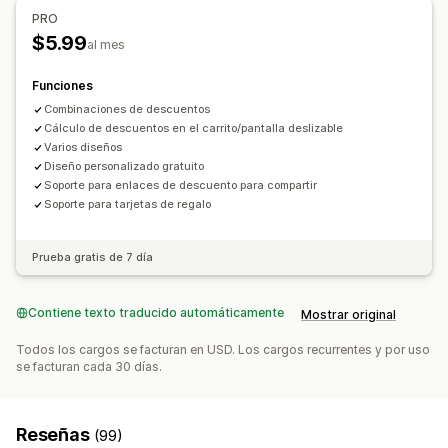
PRO
Recompensas
Suscripciones
Descuentos automáticos
Múltiples idiomas
$5.99
al mes
Gestión de descuentos
Fuentes personalizadas
Conversión de monedas
Funciones
Localización
Combinaciones de descuentos
Descuentos por pila
API y webhook
Cálculo de descuentos en el carrito/pantalla deslizable
Varios diseños
Diseño personalizado gratuito
Soporte para enlaces de descuento para compartir
Soporte para tarjetas de regalo
Prueba gratis de 7 día
Contiene texto traducido automáticamente
Mostrar original
Todos los cargos se facturan en USD. Los cargos recurrentes y por uso
se facturan cada 30 días.
Reseñas
(99)