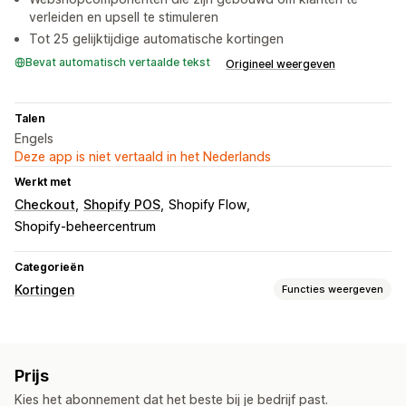
verleiden en upsell te stimuleren
Tot 25 gelijktijdige automatische kortingen
Bevat automatisch vertaalde tekst
Origineel weergeven
Talen
Engels
Deze app is niet vertaald in het Nederlands
Werkt met
Checkout
Shopify POS
Shopify Flow
Shopify-beheercentrum
Categorieën
Kortingen
Functies weergeven
Soorten kortingen
Kortingscodes
Twee voor de prijs van één
Prijs
Gedifferentieerde prijzen
Volumekortingen
Kies het abonnement dat het beste bij je bedrijf past.
Kwantumkortingen
Forfaitaire kortingen