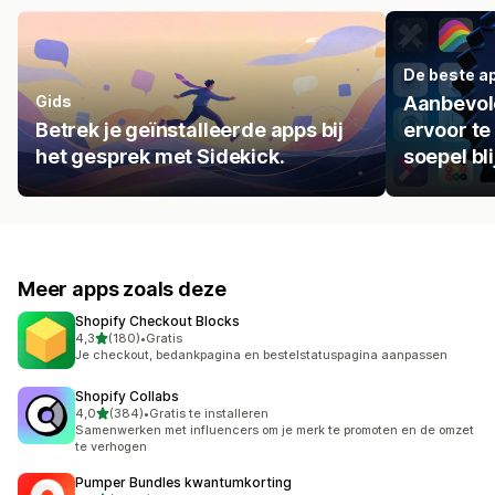
De beste ap
Gids
Aanbevol
Betrek je geïnstalleerde apps bij
ervoor te
het gesprek met Sidekick.
soepel bli
Meer apps zoals deze
Shopify Checkout Blocks
van 5 sterren
4,3
(180)
•
Gratis
180 recensies in totaal
Je checkout, bedankpagina en bestelstatuspagina aanpassen
Shopify Collabs
van 5 sterren
4,0
(384)
•
Gratis te installeren
384 recensies in totaal
Samenwerken met influencers om je merk te promoten en de omzet
te verhogen
Pumper Bundles kwantumkorting