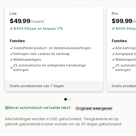
Percentagekortingen
Verzendtarieven
Lite
Pro
Winkelwagenkortingen
Cadeaus
Upsell-kortingen
$49.99
$99.99
/maand
/
Aangepaste kortingen
of $499.99/jaar en bespaar 17%
of $999.99/ja
Kortingen beheren
Functies
Functies
Bewerkingstool
Aangepaste code
Valutaconversie
Gestaffelde product- en bestelvolumekortingen
Alle korting
Lokalisatie
Triggers en regels
Korting stapelen
Tagging
Kortingen voor cadeau bij aankoop
Aangepast k
Webshopwidgets
Webshopwid
25 automatische en onbeperkte handmatige
25 automati
kortingen
kortingen
Gratis proefperiode van 7 dagen
Gratis proefp
Bevat automatisch vertaalde tekst
Origineel weergeven
Alle betalingen worden in USD gefactureerd. Terugkerende en op
gebruik gebaseerde kosten worden om de 30 dagen gefactureerd.