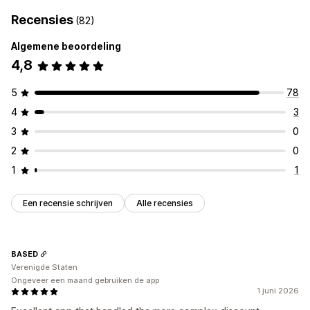
Recensies
(82)
Algemene beoordeling
4,8
5
78
4
3
3
0
2
0
1
1
Een recensie schrijven
Alle recensies
BASED
Verenigde Staten
Ongeveer een maand gebruiken de app
1 juni 2026