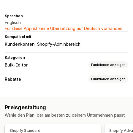
Sprachen
Englisch
Für diese App ist keine Übersetzung auf Deutsch vorhanden.
Kompatibel mit
Kundenkonten
Shopify-Adminbereich
Kategorien
Bulk-Editor
Funktionen anzeigen
Bearbeitbare Ressourcen
Rabatte
Funktionen anzeigen
Produkte
Varianten
Bestellungen
Rabatte
Preise
Rabatt-Typen
SKUs und Barcodes
Tags
Beschreibungen
Inventar
Pauschalrabatte
Prozentuale Rabatte
Massenrabatte
Metafelder
Kollektionen
Preisgestaltung
Großhandelspreise
Kostenloser Versand
Versandtarife
Aktionen
Wähle den Plan, der am besten zu deinem Unternehmen passt.
Warenkorbrabatte
Checkout-Rabatte
Massenlöschung
Bildoptimierung
Zeitlich begrenzte Angebote
Countdown Timer
Banner
CSV-Import und -Export
Datensynchronisierung
Shopify Standard
Shopify Adv
Individuelle Rabatte