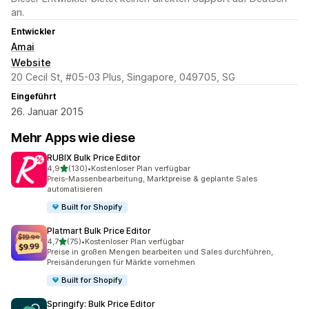
an.
Entwickler
Amai
Website
20 Cecil St, #05-03 Plus, Singapore, 049705, SG
Eingeführt
26. Januar 2015
Mehr Apps wie diese
RUBIX Bulk Price Editor
von 5 Sternen
4,9
(130)
•
Kostenloser Plan verfügbar
130 Rezensionen insgesamt
Preis-Massenbearbeitung, Marktpreise & geplante Sales
automatisieren
Built for Shopify
Platmart Bulk Price Editor
von 5 Sternen
4,7
(75)
•
Kostenloser Plan verfügbar
75 Rezensionen insgesamt
Preise in großen Mengen bearbeiten und Sales durchführen,
Preisänderungen für Märkte vornehmen
Built for Shopify
Springify: Bulk Price Editor