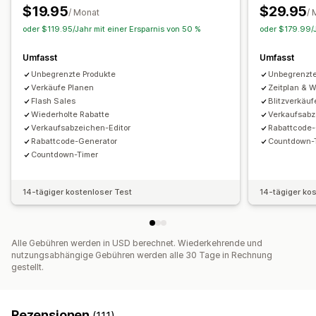
Massenbearbeitung
$19.95
$29.95
/ Monat
/ 
Rabatte verwalten
oder $119.95/Jahr mit einer Ersparnis von 50 %
oder $179.99/J
Editor-Tool
Vorlagen
Massenbearbeitung
Umfasst
Umfasst
Import und Export
Lokalisierung
Kampagnen
Unbegrenzte Produkte
Unbegrenzte
Trigger und Regeln
Rabattstapelung
Automatisierungen
Verkäufe Planen
Zeitplan & 
Targeting
Geolokalisierung
Segmentierung
Tagging
Flash Sales
Blitzverkäuf
Filterung
Tracking
Berichterstattung
Analysen
A/B-Tests
Wiederholte Rabatte
Verkaufsabz
Verkaufsabzeichen-Editor
Rabattcode-
Rabattcode-Generator
Countdown-
Countdown-Timer
14-tägiger kostenloser Test
14-tägiger ko
Alle Gebühren werden in USD berechnet. Wiederkehrende und
nutzungsabhängige Gebühren werden alle 30 Tage in Rechnung
gestellt.
Rezensionen
(111)