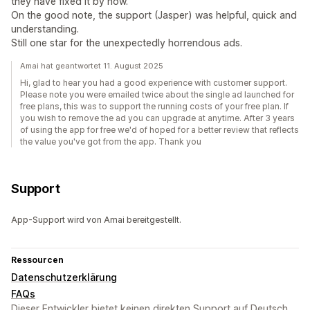
they have fixed it by now.
On the good note, the support (Jasper) was helpful, quick and
understanding.
Still one star for the unexpectedly horrendous ads.
Amai hat geantwortet 11. August 2025
Hi, glad to hear you had a good experience with customer support.
Please note you were emailed twice about the single ad launched for
free plans, this was to support the running costs of your free plan. If
you wish to remove the ad you can upgrade at anytime. After 3 years
of using the app for free we'd of hoped for a better review that reflects
the value you've got from the app. Thank you
Support
App-Support wird von Amai bereitgestellt.
Ressourcen
Datenschutzerklärung
FAQs
Dieser Entwickler bietet keinen direkten Support auf Deutsch