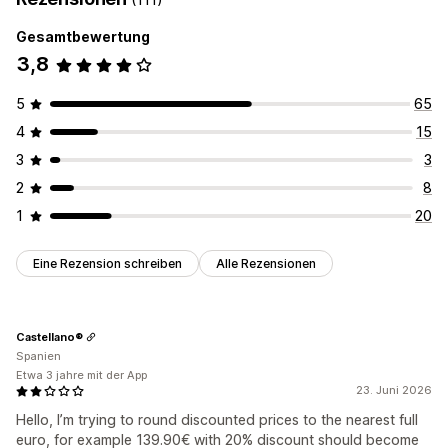
Gesamtbewertung
3,8
5
65
4
15
3
3
2
8
1
20
Eine Rezension schreiben
Alle Rezensionen
Castellano®
Spanien
Etwa 3 jahre mit der App
23. Juni 2026
Hello, I’m trying to round discounted prices to the nearest full
euro, for example 139.90€ with 20% discount should become