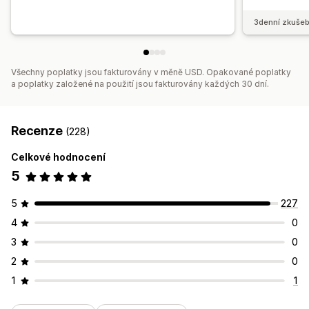
3denní zkušeb
Všechny poplatky jsou fakturovány v měně USD. Opakované poplatky
a poplatky založené na použití jsou fakturovány každých 30 dní.
Recenze
(228)
Celkové hodnocení
5
5
227
4
0
3
0
2
0
1
1