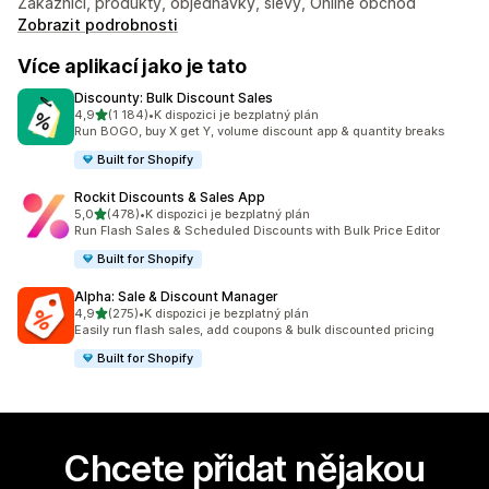
Zákazníci, produkty, objednávky, slevy, Online obchod
Zobrazit podrobnosti
Více aplikací jako je tato
Discounty: Bulk Discount Sales
z 5 hvězd
4,9
(1 184)
•
K dispozici je bezplatný plán
Celkový počet recenzí: 1184
Run BOGO, buy X get Y, volume discount app & quantity breaks
Built for Shopify
Rockit Discounts & Sales App
z 5 hvězd
5,0
(478)
•
K dispozici je bezplatný plán
Celkový počet recenzí: 478
Run Flash Sales & Scheduled Discounts with Bulk Price Editor
Built for Shopify
Alpha: Sale & Discount Manager
z 5 hvězd
4,9
(275)
•
K dispozici je bezplatný plán
Celkový počet recenzí: 275
Easily run flash sales, add coupons & bulk discounted pricing
Built for Shopify
Chcete přidat nějakou