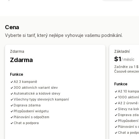
Slevové kódy
Kupóny
BOGO
Pevné nacenění
Správa nacenění
Úrovňové oceňování
Množstevní slevy
Pravidla nacenění
Procentuální slevy
Pevné slevy
Cenové hladiny množství
Paušální slevy
Cena
Množstevní slevy
Odstupňované slevy
Vlastní nacenění
Procentuální slevy
Hromadné slevy
Velkoobchodní ceny
Vyberte si tarif, který nejlépe vyhovuje vašemu podnikání.
Automatické přecenění
Automatické srovnávání
Doprava zdarma
Sazby za dopravu
Slevy na košík
Bleskové výprodeje
Plánování
Hromadné úpravy
Štítky
Slevy na pokladně
Dárky
Balíčky produktů
Zdarma
Základní
Filtry
Zpětné nacenění
Časově omezené nabídky
Nástroje pro odpočet času
$1
Zdarma
/ měsíc
Cross-sellingové slevy
Bannery
Dynamické nacenění
Monitorování
Začněte za 1 $
Vlastní slevy
Výkazy
Panely
Analytika
Časově omezen
Funkce
Správa slev
Až 3 kampaně
Funkce
300 aktivních variant slev
Nástroj Editor
Hromadné úpravy
Import a export
Až 10 kampa
Automatické a kódové slevy
Vlastní kód
Převod měny
Lokalizace
Kampaně
1000 aktivní
Všechny typy slevových kampaní
Až 2 úrovně 
Spouštěče a pravidla
Sčítání slev
Automatizace
Cílení
Doprava zdarma
Slevy na ko
Přizpůsobení widgetu
Geolokace
Segmentace
Označování štítky
Filtrování
Doprava zd
Plánování s odpočtem
Přizpůsoben
Sledování
Vykazování
Analytika
Rozhraní API a webhooky
Chat a podpora
Plánování s
Chat a podp