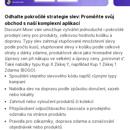
Odhalte pokročilé strategie slev: Proměňte svůj
obchod s naší komplexní aplikací
Discount Mixer vám umožňuje vytvářet jednoduché i pokročilé
prodejní ceny pro produkty, celkovou hodnotu košíku a
dopravu. Typy slev zahrnují stupňované množstevní slevy
podle počtu kusů, stupňované slevy v košíku podle celkové
útraty s dárky zdarma, produktové akce jako hromadné slevy
(úpravy cen při nákupu ve velkém) a úpravy ceny „porovnat s“.
Také nabídky typu Kup X Získej Y, například Kup 1 Získej 1
Zdarma (BOGO).
Spouštění stejného slevového kódu napříč různými typy
kampaní
Nabídka slev na dopravu podle způsobu doručení, sazeb
nebo lokality
Zahrnutí nebo vyloučení produktů či kolekcí
Přizpůsobení odpočítávacího časovače a prodejního
odznaku na stránce produktu
Pravidla pro zákazníky, doprava zdarma a označování
objednávek nebo produktů