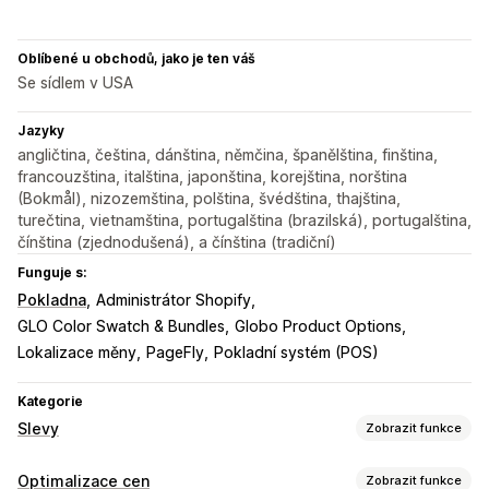
Oblíbené u obchodů, jako je ten váš
Se sídlem v USA
Jazyky
angličtina, čeština, dánština, němčina, španělština, finština,
francouzština, italština, japonština, korejština, norština
(Bokmål), nizozemština, polština, švédština, thajština,
turečtina, vietnamština, portugalština (brazilská), portugalština,
čínština (zjednodušená), a čínština (tradiční)
Funguje s:
Pokladna
Administrátor Shopify
GLO Color Swatch & Bundles
Globo Product Options
Lokalizace měny
PageFly
Pokladní systém (POS)
Kategorie
Slevy
Zobrazit funkce
Typy slev
Optimalizace cen
Zobrazit funkce