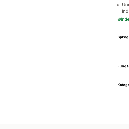
Und
in
Ind
Sprog
Funge
Katego