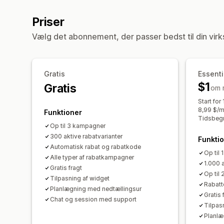
Priser
Vælg det abonnement, der passer bedst til din vir
Gratis
Essenti
$1
Gratis
om 
Start for
8,99 $/m
Funktioner
Tidsbegr
Op til 3 kampagner
300 aktive rabatvarianter
Funkti
Automatisk rabat og rabatkode
Op til
Alle typer af rabatkampagner
1.000 a
Gratis fragt
Op til 
Tilpasning af widget
Rabatt
Planlægning med nedtællingsur
Gratis 
Chat og session med support
Tilpas
Planlæ