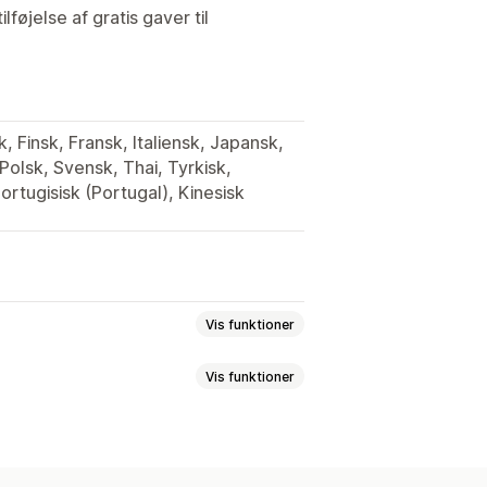
øjelse af gratis gaver til
, Finsk, Fransk, Italiensk, Japansk,
Polsk, Svensk, Thai, Tyrkisk,
Portugisisk (Portugal), Kinesisk
Vis funktioner
Vis funktioner
n gratis
Faste priser
batter
Antalsbegrænsning
 rabatter
Mængderabatter
erabatter
Engrospriser