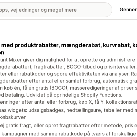
Gennem
 med produktrabatter, mængderabat, kurvrabat, køb
on
unt Mixer giver dig mulighed for at oprette og administrere
derabatter), fragtrabatter, BOGO-tilbud og prisintervalle
ter eller rabatkoder og spore effektiviteten via analyser. 
erabatter efter antal eller samlet forbrug, automatisk grat
 køb én, få én gratis (BOGO), masseredigeringer af priser 
d betaling. Udviklet på oprindelige Shopify Functions.
ønninger efter antal eller forbrug, køb X, få Y, kollektions
pas widgets: udsalgsbadges, nedtællingsure, tabeller med
dkøbskurven
føj gratis fragt, eller opret fragtrabatter efter metode, pris e
r kampagner med samme rabatkode på tværs af forskellig