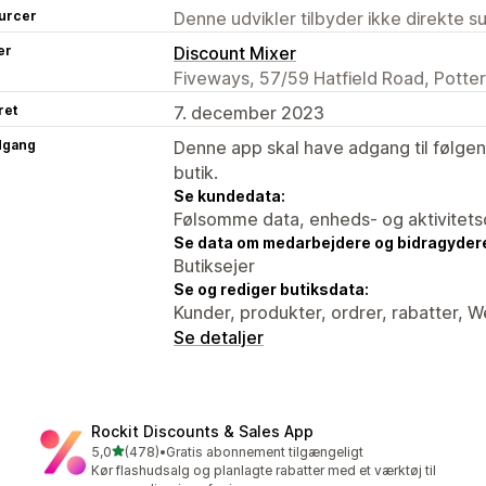
urcer
Denne udvikler tilbyder ikke direkte s
er
Discount Mixer
Fiveways, 57/59 Hatfield Road, Potte
ret
7. december 2023
dgang
Denne app skal have adgang til følgend
butik.
Se kundedata:
Følsomme data, enheds- og aktivitets
Se data om medarbejdere og bidragyder
Butiksejer
Se og rediger butiksdata:
Kunder, produkter, ordrer, rabatter, 
Se detaljer
Rockit Discounts & Sales App
ud af 5 stjerner
5,0
(478)
•
Gratis abonnement tilgængeligt
478 anmeldelser i alt
Kør flashudsalg og planlagte rabatter med et værktøj til