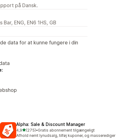
upport på Dansk.
rs Bar, ENG, EN6 1HS, GB
e data for at kunne fungere i din
data
e:
Webshop
Alpha: Sale & Discount Manager
ud af 5 stjerner
4,9
(275)
•
Gratis abonnement tilgængeligt
275 anmeldelser i alt
Afhold nemt lynudsalg, tilføj kuponer, og masserediger