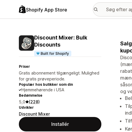
Shopify App Store
Discount Mixer: Bulk
Salg
Discounts
kup
Built for Shopify
Disco
(mæng
Priser
rabat
Gratis abonnement tilgængeligt. Mulighed
mængd
for gratis prøveperiode.
såsom
Populær hos butikker som din
Hjemmehørende i USA
og ve
Bedømmelse
Bel
5,0
(228)
Til
Udvikler
in
Discount Mixer
Til
Installér
Kø