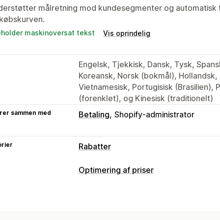
erstøtter målretning mod kundesegmenter og automatisk tilf
dkøbskurven.
eholder maskinoversat tekst
Vis oprindelig
Engelsk, Tjekkisk, Dansk, Tysk, Spansk
Koreansk, Norsk (bokmål), Hollandsk, 
Vietnamesisk, Portugisisk (Brasilien), 
(forenklet), og Kinesisk (traditionelt)
rer sammen med
Betaling
Shopify-administrator
rier
Rabatter
Rabattyper
Optimering af priser
Rabatkoder
Kuponer
Køb én, og få é
Prisstyring
Differentieret prissætning
Mængdera
Prisregler
Procentrabatter
Fastsatte
Faste rabatter
Procentrabatter
Mass