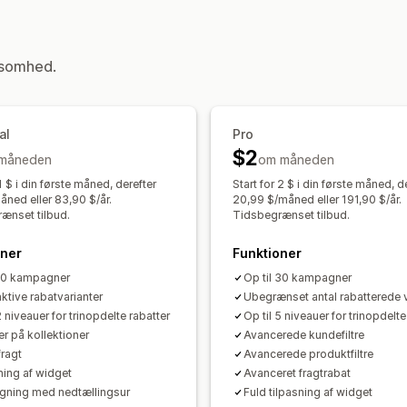
Niveauinddelte rabatter
Tilpassede p
Gratis levering
Leveringspriser
Raba
Automatiske match
Udsalg
Planlægn
Rabatter ved betaling
Gaver
Produk
Tilbagefør priser
Nedtællingsure
Krydssalgsrabatter
ksomhed.
Tilpassede rabatter
Overvågning
Rapporter
Kontrolpaneler
Analyser
Administration af rabatter
al
Pro
Redigeringsværktøj
Masseredigering
$2
måneden
Valutakonvertering
om måneden
Tilpasning til lok
Udløsere og regler
Kombinering af ra
 1 $ i din første måned, derefter
Start for 2 $ i din første måned, d
åned eller 83,90 $/år.
20,99 $/måned eller 191,90 $/år.
Målretning
Geolokation
Segmenteri
ænset tilbud.
Tidsbegrænset tilbud.
Rapportering
Analyser
API’er og w
oner
Funktioner
 10 kampagner
Op til 30 kampagner
ktive rabatvarianter
Ubegrænset antal rabatterede v
2 niveauer for trinopdelte rabatter
Op til 5 niveauer for trinopdelte
er på kollektioner
Avancerede kundefiltre
fragt
Avancerede produktfiltre
ning af widget
Avanceret fragtrabat
gning med nedtællingsur
Fuld tilpasning af widget