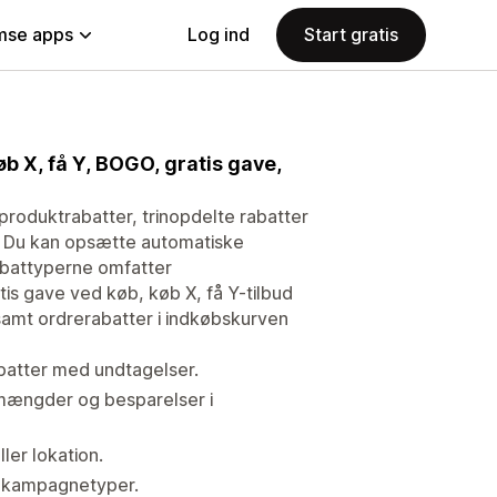
se apps
Log ind
Start gratis
 X, få Y, BOGO, gratis gave,
 produktrabatter, trinopdelte rabatter
r. Du kan opsætte automatiske
Rabattyperne omfatter
is gave ved køb, køb X, få Y-tilbud
samt ordrerabatter i indkøbskurven
rabatter med undtagelser.
 mængder og besparelser i
ller lokation.
e kampagnetyper.