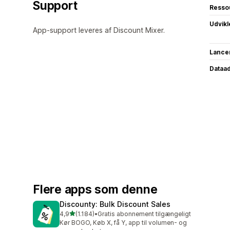
Support
Resso
Udvikl
App-support leveres af Discount Mixer.
Lance
Dataa
Flere apps som denne
Discounty: Bulk Discount Sales
ud af 5 stjerner
4,9
(1.184)
•
Gratis abonnement tilgængeligt
1184 anmeldelser i alt
Kør BOGO, Køb X, få Y, app til volumen- og