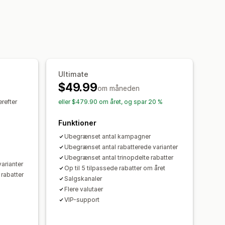
riser
Automatisk genprissætning
tter i indkøbskurv
ing
Masseredigering
Tags
Filtre
tpakker
Tidsbegrænsede tilbud
Bannere
Dynamiske priser
Ultimate
Import og eksport
Tilpasset kode
$49.99
ale forhold
Kampagner
om måneden
batter
Automatiseringer
erefter
eller $479.90 om året, og spar 20 %
ng
Tagging
Filtering
Sporing
Funktioner
ebhooks
Ubegrænset antal kampagner
Ubegrænset antal rabatterede varianter
Ubegrænset antal trinopdelte rabatter
arianter
Op til 5 tilpassede rabatter om året
 rabatter
Salgskanaler
Flere valutaer
VIP-support