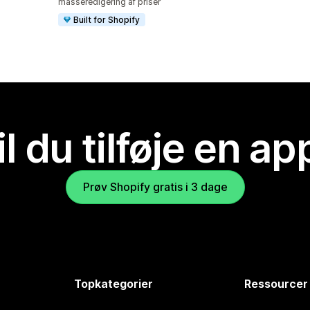
masseredigering af priser
Built for Shopify
il du tilføje en ap
Prøv Shopify gratis i 3 dage
Topkategorier
Ressourcer