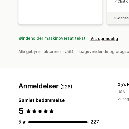
Chat o
3-dages 
Indeholder maskinoversat tekst
Vis oprindelig
Alle gebyrer faktureres i USD. Tilbagevendende og brugs
Anmeldelser
Oly's 
(228)
USA
21 dag
Samlet bedømmelse
5
5
227