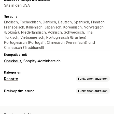
Sitz in den USA
Sprachen
Englisch, Tschechisch, Dänisch, Deutsch, Spanisch, Finnisch,
Französisch, Italienisch, Japanisch, Koreanisch, Norwegisch
(Bokmål), Niederländisch, Polnisch, Schwedisch, Thai,
Türkisch, Vietnamesisch, Portugiesisch (Brasilien),
Portugiesisch (Portugal), Chinesisch (Vereinfacht) und
Chinesisch (Traditionell)
Kompatibel mit
Checkout
Shopify-Adminbereich
Kategorien
Rabatte
Funktionen anzeigen
Rabatt-Typen
Preisoptimierung
Funktionen anzeigen
Rabattcodes
Coupons
BOGO
Feste Preisgestaltung
Management der Preisgestaltung
Preisstaffelung
Mengenrabatte
Mengenstaffelungen
Preisbildungsregeln
Prozentuale Rabatte
Feste Rabatte
Pauschalrabatte
Prozentuale Rabatte
Massenrabatte