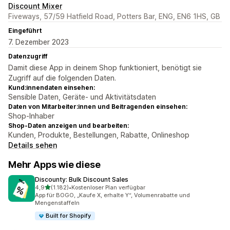
Discount Mixer
Fiveways, 57/59 Hatfield Road, Potters Bar, ENG, EN6 1HS, GB
Eingeführt
7. Dezember 2023
Datenzugriff
Damit diese App in deinem Shop funktioniert, benötigt sie
Zugriff auf die folgenden Daten.
Kund:innendaten einsehen:
Sensible Daten, Geräte- und Aktivitätsdaten
Daten von Mitarbeiter:innen und Beitragenden einsehen:
Shop-Inhaber
Shop-Daten anzeigen und bearbeiten:
Kunden, Produkte, Bestellungen, Rabatte, Onlineshop
Details sehen
Mehr Apps wie diese
Discounty: Bulk Discount Sales
von 5 Sternen
4,9
(1.182)
•
Kostenloser Plan verfügbar
1182 Rezensionen insgesamt
App für BOGO, „Kaufe X, erhalte Y“, Volumenrabatte und
Mengenstaffeln
Built for Shopify