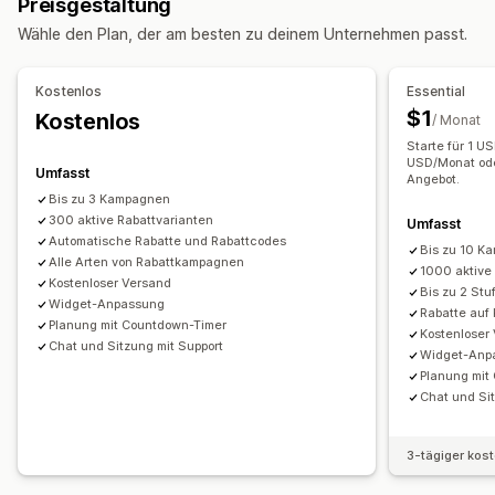
Preisgestaltung
Mengenrabatte
Gestaffelte Rabatte
Individuelle Preise
Großhandelspreise
Kostenloser Versand
Versandtarife
Wähle den Plan, der am besten zu deinem Unternehmen passt.
Automatische Preisanpassung
Automatische Anpassung
Warenkorbrabatte
Checkout-Rabatte
Geschenke
Flash-Verkäufe
Planung
Massenbearbeitung
Tags
Filter
Produkt-Bundles
Zeitlich begrenzte Angebote
Kostenlos
Essential
Preise zurücknehmen
Countdown Timer
Cross-Selling-Rabatte
Banner
$1
Kostenlos
/ Monat
Dynamische Preise
Individuelle Rabatte
Überwachung
Starte für 1 U
Berichte
Dashboards
Statistiken
USD/Monat ode
Rabatte verwalten
Umfasst
Angebot.
Editor-Tool
Massenbearbeitung
Import und Export
Bis zu 3 Kampagnen
300 aktive Rabattvarianten
Umfasst
Individueller Code
Währungsumrechnung
Lokalisierung
Automatische Rabatte und Rabattcodes
Bis zu 10 K
Kampagnen
Trigger und Regeln
Rabattstapelung
Alle Arten von Rabattkampagnen
1000 aktive
Automatisierungen
Targeting
Geolokalisierung
Kostenloser Versand
Bis zu 2 Stu
Widget-Anpassung
Segmentierung
Tagging
Filterung
Tracking
Rabatte auf
Planung mit Countdown-Timer
Kostenloser
Berichterstattung
Analysen
APIs und Webhooks
Chat und Sitzung mit Support
Widget-Anp
Planung mit
Chat und Si
3-tägiger kos