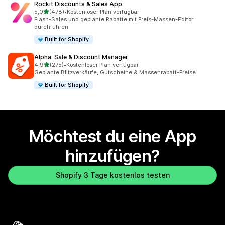
Rockit Discounts & Sales App
von 5 Sternen
5,0
(478)
•
Kostenloser Plan verfügbar
478 Rezensionen insgesamt
Flash-Sales und geplante Rabatte mit Preis-Massen-Editor
durchführen
Built for Shopify
Alpha: Sale & Discount Manager
von 5 Sternen
4,9
(275)
•
Kostenloser Plan verfügbar
275 Rezensionen insgesamt
Geplante Blitzverkäufe, Gutscheine & Massenrabatt-Preise
Built for Shopify
Möchtest du eine App
hinzufügen?
Shopify 3 Tage kostenlos testen