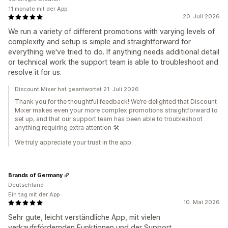
11 monate mit der App
20. Juli 2026
We run a variety of different promotions with varying levels of
complexity and setup is simple and straightforward for
everything we've tried to do. If anything needs additional detail
or technical work the support team is able to troubleshoot and
resolve it for us.
Discount Mixer hat geantwortet 21. Juli 2026
Thank you for the thoughtful feedback! We’re delighted that Discount
Mixer makes even your more complex promotions straightforward to
set up, and that our support team has been able to troubleshoot
anything requiring extra attention 🛠️
We truly appreciate your trust in the app.
Brands of Germany
Deutschland
Ein tag mit der App
10. Mai 2026
Sehr gute, leicht verständliche App, mit vielen
verkaufsfördernden Funktionen und der Support,