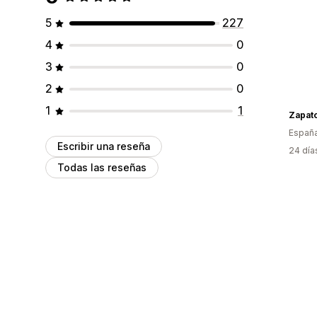
5
227
4
0
3
0
2
0
1
1
Zapat
Españ
Escribir una reseña
24 día
Todas las reseñas