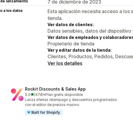
 de lanzamiento
7 de diciembre de 2023
 a los datos
Esta aplicación necesita acceso a los 
tienda.
Ver datos de clientes:
Datos sensibles, datos del dispositivo 
Ver datos de empleados y colaboradore
Propietario de tienda
Ver y editar datos de la tienda:
Clientes, Productos, Pedidos, Descuen
Ver los detalles
Rockit Discounts & Sales App
de 5 estrellas
5.0
(478)
•
Plan gratis disponible
478 reseñas en total
Lanza ofertas relámpago y descuentos programados
con el editor de precios masivo
Built for Shopify