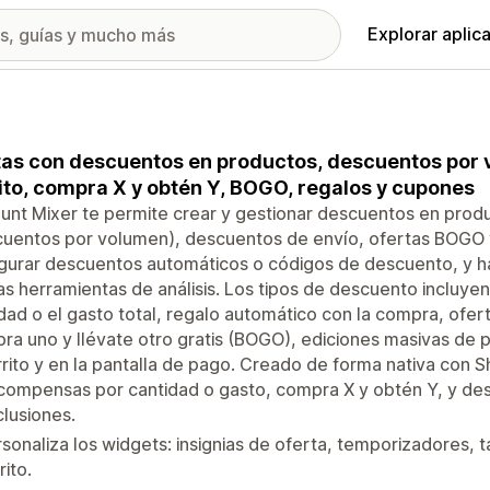
Explorar aplic
as con descuentos en productos, descuentos por 
ito, compra X y obtén Y, ‌BOGO, regalos y cupones
unt Mixer te permite crear y gestionar descuentos en prod
cuentos por volumen), descuentos de envío, ofertas BOGO 
gurar descuentos automáticos o códigos de descuento, y h
as herramientas de análisis. Los tipos de descuento incluy
dad o el gasto total, regalo automático con la compra, of
a uno y llévate otro gratis (BOGO), ediciones masivas de 
rrito y en la pantalla de pago. Creado de forma nativa con S
compensas por cantidad o gasto, compra X y obtén Y, y de
lusiones.
sonaliza los widgets: insignias de oferta, temporizadores, 
rito.