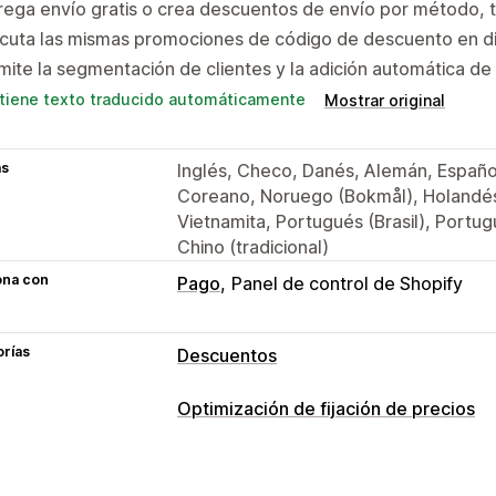
ega envío gratis o crea descuentos de envío por método, ta
cuta las mismas promociones de código de descuento en di
ite la segmentación de clientes y la adición automática de r
tiene texto traducido automáticamente
Mostrar original
as
Inglés, Checo, Danés, Alemán, Español,
Coreano, Noruego (Bokmål), Holandés,
Vietnamita, Portugués (Brasil), Portugu
Chino (tradicional)
ona con
Pago
Panel de control de Shopify
orías
Descuentos
Tipos de descuentos
Optimización de fijación de precios
Códigos de descuento
Cupones
BO
Gestión de precios
Precios por niveles
Descuentos por 
Reglas de precios
Descuentos porce