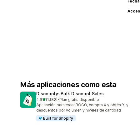
Fecha
Acceso
Más aplicaciones como esta
Discounty: Bulk Discount Sales
de 5 estrellas
4.9
(1,182)
•
Plan gratis disponible
1182 reseñas en total
Aplicación para crear BOGO, compra X y obtén Y, y
descuentos por volumen y niveles de cantidad
Built for Shopify