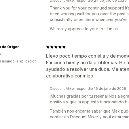
Discount Mixer respondió 24 de julio de 2026
Thank you for your continued support! It’
been working well for you over the past 
consistently been there whenever you’ve
We really appreciate your trust in us!
o de Origen
a
Llevo poco tiempo con ella y de mome
s usando la aplicación
Funciona bien y no da problemas. He 
ayudado a resolver una duda. Me ate
colaborativo conmigo.
Discount Mixer respondió 16 de julio de 2026
¡Muchas gracias por tu reseña! Nos alegra
positiva y que la app está funcionando bi
También nos encanta saber que Max pudo 
confiar en Discount Mixer y aquí estarem