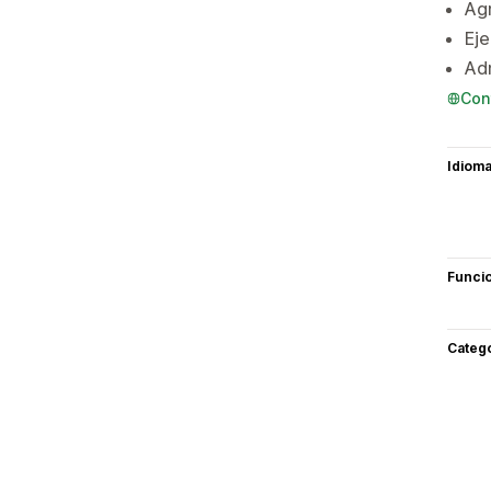
Agr
Eje
Adm
Con
Idiom
Funci
Categ