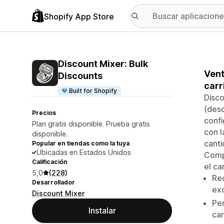
Shopify App Store
Discount Mixer: Bulk
Vent
Discounts
carr
Built for Shopify
Disco
(des
Precios
confi
Plan gratis disponible. Prueba gratis
con l
disponible.
canti
Popular en tiendas como la tuya
Ubicadas en Estados Unidos
Compr
Calificación
el ca
5,0
(228)
Re
Desarrollador
exc
Discount Mixer
Per
Instalar
car