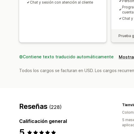
Person
Chat y sesión con atención al cliente
Progra
cuenta
Chat y 
Prueba g
Contiene texto traducido automáticamente
Mostrar
Todos los cargos se facturan en USD. Los cargos recurren
Reseñas
Tienvi
(228)
Colom
5 mese
Calificación general
aplica
5