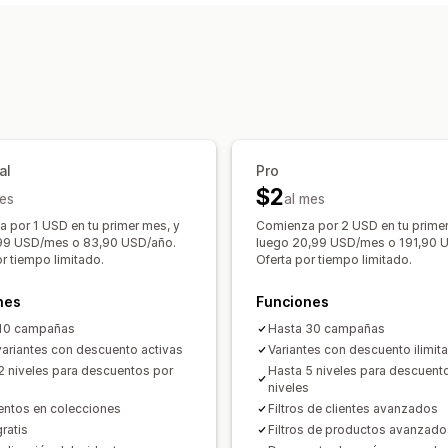
Descuentos globales
Descuentos por
Descuentos por volumen
Descuentos 
Precios de mayorista
Envío gratis
Ta
Precios personalizados
Revaloración
Descuentos en el carrito
Descuentos 
Emparejamiento automático
Liquida
Paquetes de productos
Ofertas por 
Edición masiva
Etiquetas
Filtros
Rev
Descuentos por venta cruzada
Banne
Descuentos personalizados
Supervisión
Informes
Paneles de control
Informe
Gestión de descuentos
al
Pro
$2
es
Herramienta de edición
al mes
Edición masi
Código personalizado
Conversión d
 por 1 USD en tu primer mes, y
Comienza por 2 USD en tu primer
,99 USD/mes o 83,90 USD/año.
luego 20,99 USD/mes o 191,90 
Activadores y reglas
Descuentos por 
r tiempo limitado.
Oferta por tiempo limitado.
Segmentación
Geolocalización
Seg
nes
Funciones
Seguimiento
Informes
Informes y es
 10 campañas
Hasta 30 campañas
variantes con descuento activas
Variantes con descuento ilimit
2 niveles para descuentos por
Hasta 5 niveles para descuent
s
niveles
ntos en colecciones
Filtros de clientes avanzados
ratis
Filtros de productos avanzado