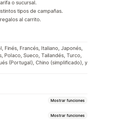
rifa o sucursal.
stintos tipos de campañas.
egalos al carrito.
 Finés, Francés, Italiano, Japonés,
 Polaco, Sueco, Tailandés, Turco,
és (Portugal), Chino (simplificado), y
Mostrar funciones
Mostrar funciones
GO
Precios fijos
volumen
Descuentos por cantidad
ntuales
Descuentos fijos