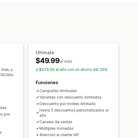
centuales
Descuentos al por mayor
por niveles
rifas de envío
 automática
en la pantalla de pago
Regalos
ciones inmediatas
Cronogramas
tiempo limitado
Cuentas regresivas
ertir precios
rs
Precios dinámicos
s y estadísticas
Ultimate
$49.99
va
Importar y exportar
al mes
e monedas
Localización
Campañas
 mes, y
o $479.90 al año con un ahorro del 20%
USD/año.
pila
Automatizaciones
Funciones
mentación
Etiquetas
Filtros
Campañas ilimitadas
tadísticas
API y webhook
Variantes con descuento ilimitadas
Descuento por niveles ilimitado
adas
Hasta 5 descuentos personalizados al
os por
año
Canales de ventas
Múltiples monedas
s
Atención al cliente VIP