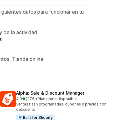
siguientes datos para funcionar en tu
y de la actividad
s:
tos, Tienda online
Alpha: Sale & Discount Manager
de 5 estrellas
4.9
(275)
•
Plan gratis disponible
275 reseñas en total
Ventas flash programadas, cupones y precios con
descuento
Built for Shopify