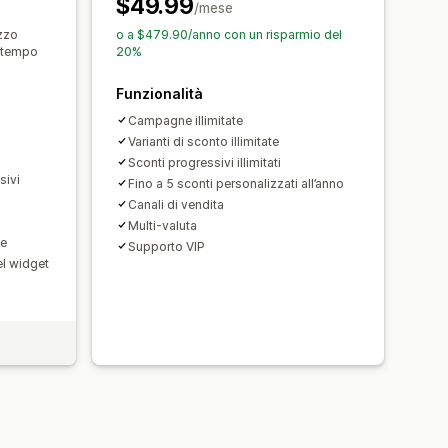
$49.99
elle valute
Localizzazione
/mese
o degli sconti
Automazioni
ezzo
o a $479.90/anno con un risparmio del
a tempo
20%
ntazione
Aggiunta di tag
Filtri
PI e webhook
Funzionalità
Campagne illimitate
Varianti di sconto illimitate
Sconti progressivi illimitati
sivi
Fino a 5 sconti personalizzati all’anno
Canali di vendita
Multi-valuta
ne
Supporto VIP
l widget