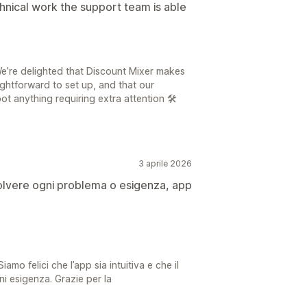
chnical work the support team is able
e’re delighted that Discount Mixer makes
htforward to set up, and that our
t anything requiring extra attention 🛠️
3 aprile 2026
isolvere ogni problema o esigenza, app
iamo felici che l’app sia intuitiva e che il
ni esigenza. Grazie per la