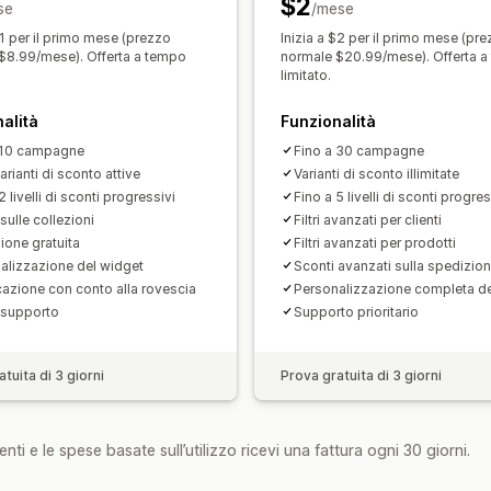
$2
se
Codice personalizzato
/mese
Conversione d
Campagne
Trigger e regole
Accumul
$1 per il primo mese (prezzo
Inizia a $2 per il primo mese (pr
$8.99/mese). Offerta a tempo
normale $20.99/mese). Offerta 
Targeting
Geolocalizzazione
Segme
limitato.
Monitoraggio
Reportistica
Analisi
A
alità
Funzionalità
 10 campagne
Fino a 30 campagne
rianti di sconto attive
Varianti di sconto illimitate
2 livelli di sconti progressivi
Fino a 5 livelli di sconti progres
sulle collezioni
Filtri avanzati per clienti
ione gratuita
Filtri avanzati per prodotti
alizzazione del widget
Sconti avanzati sulla spedizio
icazione con conto alla rovescia
Personalizzazione completa de
 supporto
Supporto prioritario
tuita di 3 giorni
Prova gratuita di 3 giorni
nti e le spese basate sull’utilizzo ricevi una fattura ogni 30 giorni.