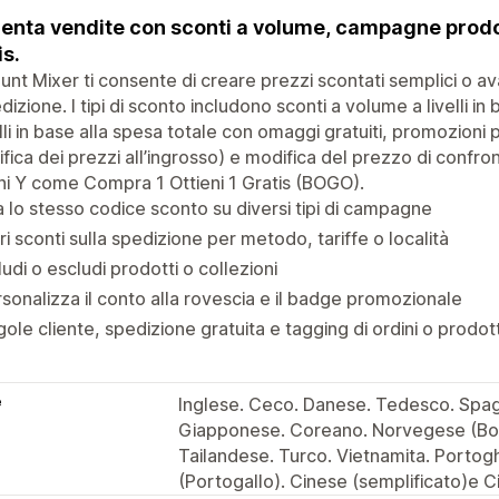
nta vendite con sconti a volume, campagne prodot
is.
unt Mixer ti consente di creare prezzi scontati semplici o ava
dizione. I tipi di sconto includono sconti a volume a livelli in 
elli in base alla spesa totale con omaggi gratuiti, promozion
fica dei prezzi all’ingrosso) e modifica del prezzo di confr
ni Y come Compra 1 Ottieni 1 Gratis (BOGO).
 lo stesso codice sconto su diversi tipi di campagne
ri sconti sulla spedizione per metodo, tariffe o località
ludi o escludi prodotti o collezioni
sonalizza il conto alla rovescia e il badge promozionale
ole cliente, spedizione gratuita e tagging di ordini o prodott
e
Inglese. Ceco. Danese. Tedesco. Spagn
Giapponese. Coreano. Norvegese (Bok
Tailandese. Turco. Vietnamita. Portog
(Portogallo). Cinese (semplificato)e C