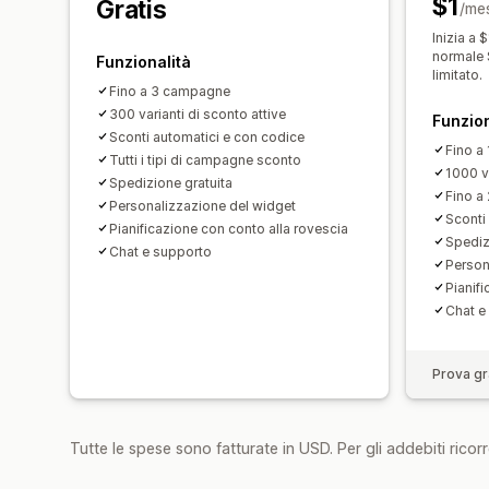
$1
Gratis
/me
Inizia a 
normale 
Funzionalità
limitato.
Fino a 3 campagne
300 varianti di sconto attive
Funzion
Sconti automatici e con codice
Fino a
Tutti i tipi di campagne sconto
1000 va
Spedizione gratuita
Fino a 
Personalizzazione del widget
Sconti 
Pianificazione con conto alla rovescia
Spediz
Chat e supporto
Person
Pianif
Chat e
Prova gra
Tutte le spese sono fatturate in USD. Per gli addebiti ricorre