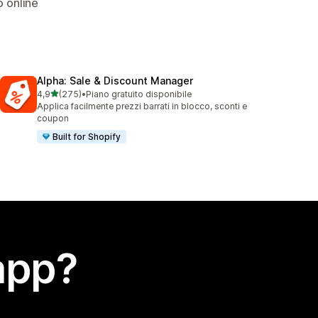
o online
Alpha: Sale & Discount Manager
stelle su 5
4,9
(275)
•
Piano gratuito disponibile
275 recensioni totali
Applica facilmente prezzi barrati in blocco, sconti e
coupon
Built for Shopify
app?