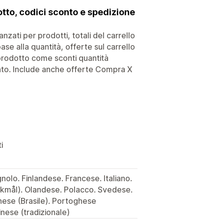
to, codici sconto e spedizione
nzati per prodotti, totali del carrello
base alla quantità, offerte sul carrello
i prodotto come sconti quantità
onto. Include anche offerte Compra X
i
olo. Finlandese. Francese. Italiano.
mål). Olandese. Polacco. Svedese.
hese (Brasile). Portoghese
inese (tradizionale)