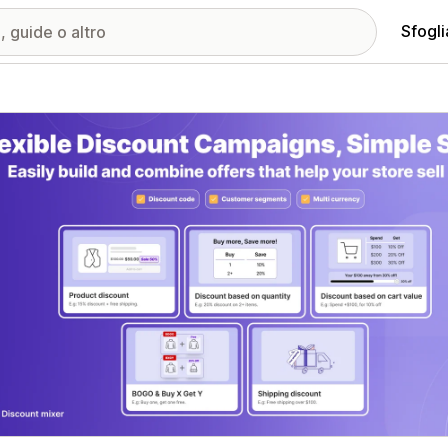
Sfogli
ria immagini in evidenza