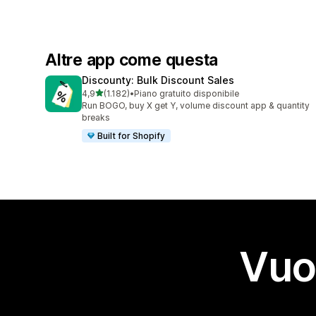
Altre app come questa
Discounty: Bulk Discount Sales
stelle su 5
4,9
(1.182)
•
Piano gratuito disponibile
1182 recensioni totali
Run BOGO, buy X get Y, volume discount app & quantity
breaks
Built for Shopify
Vuo