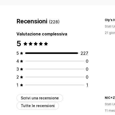
Recensioni
Oly's 
(228)
Stati Un
21 gior
Valutazione complessiva
5
5
227
4
0
3
0
2
0
1
1
Scrivi una recensione
NIC+
Stati Un
Tutte le recensioni
11 mesi