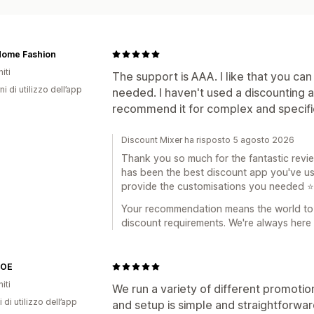
Home Fashion
iti
The support is AAA. I like that you ca
ni di utilizzo dell’app
needed. I haven't used a discounting a
recommend it for complex and specifi
Discount Mixer ha risposto 5 agosto 2026
Thank you so much for the fantastic review
has been the best discount app you've us
provide the customisations you needed ⭐
Your recommendation means the world to 
discount requirements. We're always here 
ZOE
iti
We run a variety of different promotio
 di utilizzo dell’app
and setup is simple and straightforward