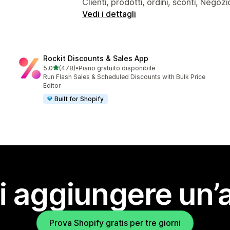
Clienti, prodotti, ordini, sconti, Negozi
Vedi i dettagli
Rockit Discounts & Sales App
stelle su 5
5,0
(478)
•
Piano gratuito disponibile
478 recensioni totali
Run Flash Sales & Scheduled Discounts with Bulk Price
Editor
Built for Shopify
i aggiungere un’
Prova Shopify gratis per tre giorni