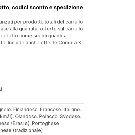
to, codici sconto e spedizione
nzati per prodotti, totali del carrello
base alla quantità, offerte sul carrello
i prodotto come sconti quantità
onto. Include anche offerte Compra X
i
olo. Finlandese. Francese. Italiano.
mål). Olandese. Polacco. Svedese.
hese (Brasile). Portoghese
inese (tradizionale)