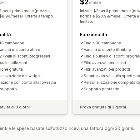
$2
se
Codice personalizzato
/mese
Conversione d
Campagne
Trigger e regole
Accumul
$1 per il primo mese (prezzo
Inizia a $2 per il primo mese (pr
$8.99/mese). Offerta a tempo
normale $20.99/mese). Offerta 
Targeting
Geolocalizzazione
Segme
limitato.
Monitoraggio
Reportistica
Analisi
A
alità
Funzionalità
 10 campagne
Fino a 30 campagne
rianti di sconto attive
Varianti di sconto illimitate
2 livelli di sconti progressivi
Fino a 5 livelli di sconti progres
sulle collezioni
Filtri avanzati per clienti
ione gratuita
Filtri avanzati per prodotti
alizzazione del widget
Sconti avanzati sulla spedizio
icazione con conto alla rovescia
Personalizzazione completa de
 supporto
Supporto prioritario
tuita di 3 giorni
Prova gratuita di 3 giorni
nti e le spese basate sull’utilizzo ricevi una fattura ogni 30 giorni.