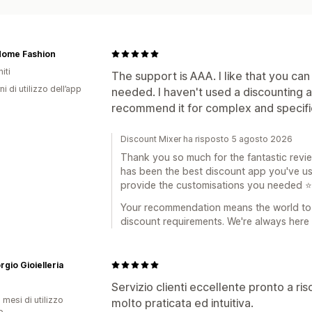
Home Fashion
iti
The support is AAA. I like that you ca
ni di utilizzo dell’app
needed. I haven't used a discounting a
recommend it for complex and specifi
Discount Mixer ha risposto 5 agosto 2026
Thank you so much for the fantastic review
has been the best discount app you've us
provide the customisations you needed ⭐
Your recommendation means the world to 
discount requirements. We're always here 
rgio Gioielleria
Servizio clienti eccellente pronto a r
 mesi di utilizzo
molto praticata ed intuitiva.
p