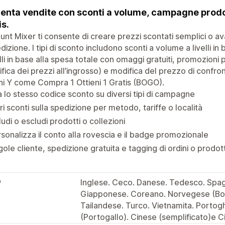
nta vendite con sconti a volume, campagne prodot
is.
unt Mixer ti consente di creare prezzi scontati semplici o ava
dizione. I tipi di sconto includono sconti a volume a livelli in 
elli in base alla spesa totale con omaggi gratuiti, promozion
fica dei prezzi all’ingrosso) e modifica del prezzo di confr
ni Y come Compra 1 Ottieni 1 Gratis (BOGO).
 lo stesso codice sconto su diversi tipi di campagne
ri sconti sulla spedizione per metodo, tariffe o località
ludi o escludi prodotti o collezioni
sonalizza il conto alla rovescia e il badge promozionale
ole cliente, spedizione gratuita e tagging di ordini o prodott
e
Inglese. Ceco. Danese. Tedesco. Spagn
Giapponese. Coreano. Norvegese (Bok
Tailandese. Turco. Vietnamita. Portog
(Portogallo). Cinese (semplificato)e C