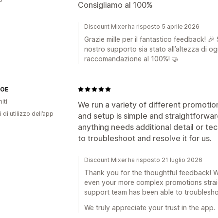
Consigliamo al 100%
Discount Mixer ha risposto 5 aprile 2026
Grazie mille per il fantastico feedback! 🎉 S
nostro supporto sia stato all’altezza di og
raccomandazione al 100%! 🤝
ZOE
iti
We run a variety of different promotio
 di utilizzo dell’app
and setup is simple and straightforward
anything needs additional detail or te
to troubleshoot and resolve it for us.
Discount Mixer ha risposto 21 luglio 2026
Thank you for the thoughtful feedback! W
even your more complex promotions straig
support team has been able to troubleshoo
We truly appreciate your trust in the app.