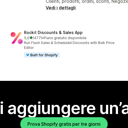
Clienti, prodotti, ordini, sconti, Negozi
Vedi i dettagli
Rockit Discounts & Sales App
stelle su 5
5,0
(477)
•
Piano gratuito disponibile
477 recensioni totali
Run Flash Sales & Scheduled Discounts with Bulk Price
Editor
Built for Shopify
i aggiungere un’
Prova Shopify gratis per tre giorni