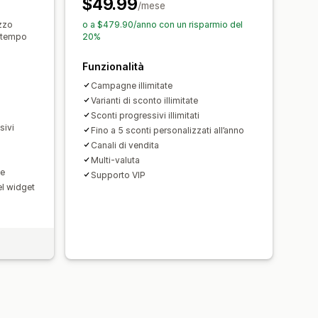
$49.99
elle valute
Localizzazione
/mese
o degli sconti
Automazioni
ezzo
o a $479.90/anno con un risparmio del
a tempo
20%
ntazione
Aggiunta di tag
Filtri
PI e webhook
Funzionalità
Campagne illimitate
Varianti di sconto illimitate
Sconti progressivi illimitati
sivi
Fino a 5 sconti personalizzati all’anno
Canali di vendita
Multi-valuta
ne
Supporto VIP
l widget