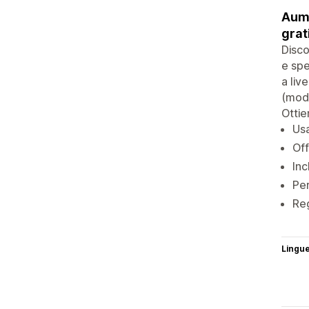
Aume
grat
Disco
e spe
a liv
(modi
Ottie
Usa
Off
Inc
Per
Reg
Lingu