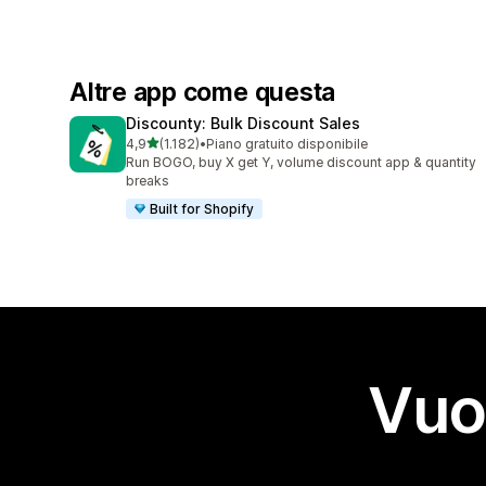
Altre app come questa
Discounty: Bulk Discount Sales
stelle su 5
4,9
(1.182)
•
Piano gratuito disponibile
1182 recensioni totali
Run BOGO, buy X get Y, volume discount app & quantity
breaks
Built for Shopify
Vuo