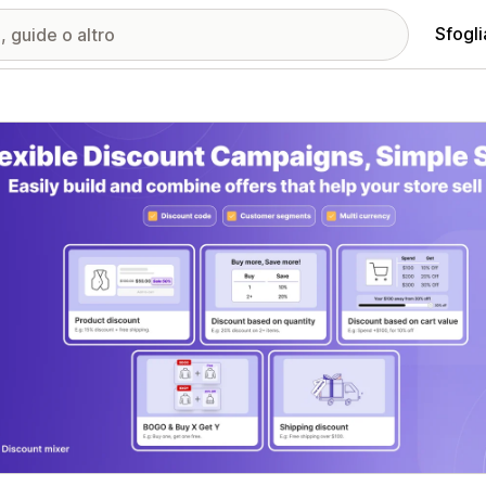
Sfogli
ria immagini in evidenza