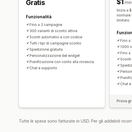
$1
Gratis
/me
Inizia a 
normale 
Funzionalità
limitato.
Fino a 3 campagne
300 varianti di sconto attive
Funzion
Sconti automatici e con codice
Fino a
Tutti i tipi di campagne sconto
1000 va
Spedizione gratuita
Fino a 
Personalizzazione del widget
Sconti 
Pianificazione con conto alla rovescia
Spediz
Chat e supporto
Person
Pianif
Chat e
Prova gra
Tutte le spese sono fatturate in USD. Per gli addebiti ricorre