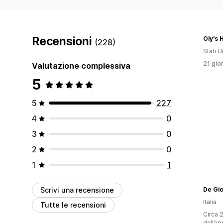
Recensioni
Oly's 
(228)
Stati Un
21 gior
Valutazione complessiva
5
5
227
4
0
3
0
2
0
1
1
Scrivi una recensione
De Gio
Italia
Tutte le recensioni
Circa 2
dell’ap