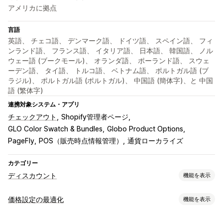
アメリカに拠点
言語
英語、 チェコ語、 デンマーク語、 ドイツ語、 スペイン語、 フィ
ンランド語、 フランス語、 イタリア語、 日本語、 韓国語、 ノル
ウェー語 (ブークモール)、 オランダ語、 ポーランド語、 スウェ
ーデン語、 タイ語、 トルコ語、 ベトナム語、 ポルトガル語 (ブ
ラジル)、 ポルトガル語 (ポルトガル)、 中国語 (簡体字)、と 中国
語 (繁体字)
連携対象システム・アプリ
チェックアウト
Shopify管理者ページ
GLO Color Swatch & Bundles
Globo Product Options
PageFly
POS（販売時点情報管理）
通貨ローカライズ
カテゴリー
ディスカウント
機能を表示
ディスカウントの種類
価格設定の最適化
機能を表示
クーポンコード
クーポン
BOGO
固定価格設定
価格設定管理