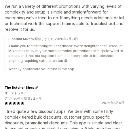
We run a variety of different promotions with varying levels of
complexity and setup is simple and straightforward for
everything we've tried to do. If anything needs additional detail
or technical work the support team is able to troubleshoot and
resolve it for us.
Discount Mixerが返信しました 2026年7月21日
Thank you for the thoughtful feedback! We’re delighted that Discount
Mixer makes even your more complex promotions straightforward to
set up, and that our support team has been able to troubleshoot
anything requiring extra attention 🛠️
We truly appreciate your trust in the app.
The Butcher Shop
オーストラリア
アプリの使用期間：2ヶ月
2026年5月6日
I tried quite a few discount apps. We deal with some fairly
complex tiered bulk discounts, customer group specific
discounts, promotional discounts. This app is simple and clear
to use yet complex in what it can achieve. Style wise the app