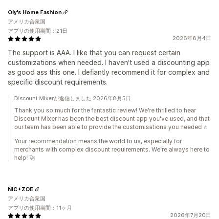
Oly's Home Fashion
アメリカ合衆国
アプリの使用期間：21日
2026年8月4日
The support is AAA. I like that you can request certain
customizations when needed. I haven't used a discounting app
as good ass this one. I defiantly recommend it for complex and
specific discount requirements.
Discount Mixerが返信しました 2026年8月5日
Thank you so much for the fantastic review! We're thrilled to hear
Discount Mixer has been the best discount app you've used, and that
our team has been able to provide the customisations you needed ⭐
Your recommendation means the world to us, especially for
merchants with complex discount requirements. We're always here to
help! 🚀
NIC+ZOE
アメリカ合衆国
アプリの使用期間：11ヶ月
2026年7月20日