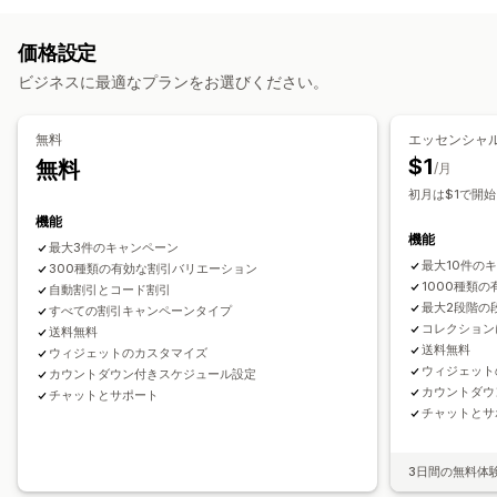
段階的な価格設定
ボリュームディスカウント
数量割引
価格ルール
割引率によるディスカウント
定額ディスカウント
一律割引
割引率によるディスカウント
一括割引
卸売価格
価格設定
ボリュームディスカウント
段階的ディスカウント
カスタム価格
無料配送
配送料
カートディスカウント
ビジネスに最適なプランをお選びください。
自動価格再設定
自動一致
フラッシュセール
スケジュール
チェックアウトディスカウント
ギフト
商品バンドル
一括編集
タグ
絞り込み条件
価格を元に戻す
期間限定オファー
カウントダウンタイマー
無料
エッセンシャ
クロスセルディスカウント
バナー
動的価格設定
モニタリング
$1
無料
/月
カスタムディスカウント
レポート
ダッシュボード
分析
初月は$1で開始
ディスカウント管理
機能
機能
編集ツール
一括編集
インポートとエクスポート
最大3件のキャンペーン
最大10件の
300種類の有効な割引バリエーション
カスタムコード
通貨換算
ローカライズ
キャンペーン
1000種類
自動割引とコード割引
トリガーとルール
ディスカウントの組み合わせ
最大2段階の
すべての割引キャンペーンタイプ
コレクション
オートメーション
ターゲティング
ジオロケーション
送料無料
送料無料
ウィジェットのカスタマイズ
セグメンテーション
タグ付け
絞り込み
追跡
レポート
分析
ウィジェット
カウントダウン付きスケジュール設定
APIとWebhook
カウントダウ
チャットとサポート
チャットとサ
3日間の無料体