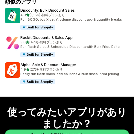
類似のアプリ
Discounty: Bulk Discount Sales
5つ星中
4.9
(1,186)
•
無料プランあり
合計レビュー数：1186件
Run BOGO, buy X get Y, volume discount app & quantity breaks
Built for Shopify
Rockit Discounts & Sales App
5つ星中
5.0
(478)
•
無料プランあり
合計レビュー数：478件
Run Flash Sales & Scheduled Discounts with Bulk Price Editor
Built for Shopify
Alpha: Sale & Discount Manager
5つ星中
4.9
(275)
•
無料プランあり
合計レビュー数：275件
Easily run flash sales, add coupons & bulk discounted pricing
Built for Shopify
使ってみたいアプリがあり
ましたか？