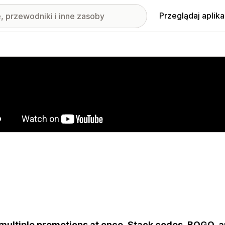
Przeglądaj aplika
nione obrazy w galerii
multiple promotions at once. Stack codes, BOGO, 