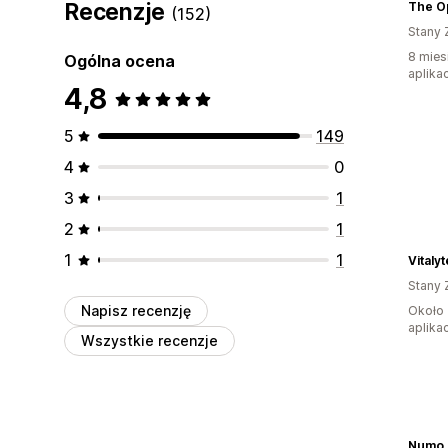
Recenzje
The Op
(152)
Stany 
8 mies
Ogólna ocena
aplikac
4,8
5
149
4
0
3
1
2
1
1
1
Vitalyt
Stany 
Napisz recenzję
Około 
aplikac
Wszystkie recenzje
Numo 