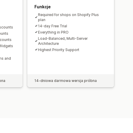
Funkcje
Required for shops on Shopify Plus
plan
14-day Free Trial
iscounts
Everything in PRO
ounts
Load-Balanced, Multi-Server
scounts
Architecture
Widgets
Highest Priority Support
ns and
bna
14-dniowa darmowa wersja próbna