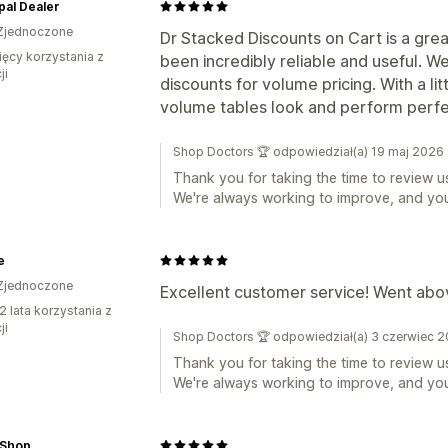
al Dealer
Zjednoczone
Dr Stacked Discounts on Cart is a great
ięcy korzystania z
been incredibly reliable and useful. W
ji
discounts for volume pricing. With a li
volume tables look and perform perfe
Shop Doctors 🏆 odpowiedział(a) 19 maj 2026
Thank you for taking the time to review u
We're always working to improve, and you
e
Zjednoczone
Excellent customer service! Went abo
2 lata korzystania z
ji
Shop Doctors 🏆 odpowiedział(a) 3 czerwiec 
Thank you for taking the time to review u
We're always working to improve, and you
Shop