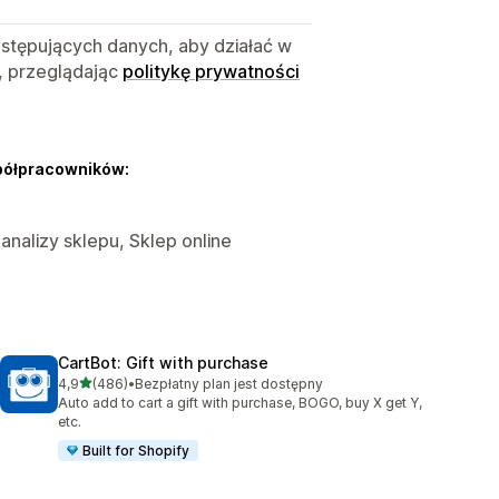
astępujących danych, aby działać w
, przeglądając
politykę prywatności
półpracowników:
 analizy sklepu, Sklep online
CartBot: Gift with purchase
na 5 gwiazdek
4,9
(486)
•
Bezpłatny plan jest dostępny
Łączna liczba recenzji: 486
Auto add to cart a gift with purchase, BOGO, buy X get Y,
etc.
Built for Shopify