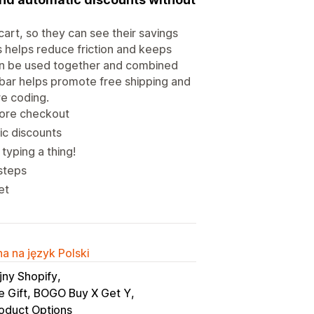
art, so they can see their savings
s helps reduce friction and keeps
an be used together and combined
s bar helps promote free shipping and
re coding.
fore checkout
ic discounts
typing a thing!
steps
et
a na język Polski
jny Shopify
e Gift, BOGO Buy X Get Y
roduct Options