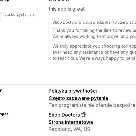
k
this app is great
4 lata korzystania z
ji
Shop Doctors 🏆 odpowiedział(a) 10 czerwiec
Thank you for taking the time to review u
We're always working to improve, and you
We truly appreciate you choosing our app
ever need any assistance or have any ques
to reach out. We're always happy to help!
y
Polityka prywatności
Często zadawane pytania
Ten programista nie oferuje bezpośred
oper
Shop Doctors 🏆
Strona internetowa
Redmond, WA, US