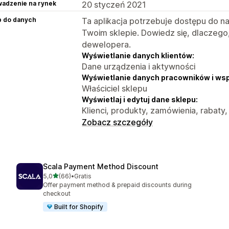
adzenie na rynek
20 styczeń 2021
p do danych
Ta aplikacja potrzebuje dostępu do n
Twoim sklepie. Dowiedz się, dlaczego
dewelopera.
Wyświetlanie danych klientów:
Dane urządzenia i aktywności
Wyświetlanie danych pracowników i ws
Właściciel sklepu
Wyświetlaj i edytuj dane sklepu:
Klienci, produkty, zamówienia, rabaty,
Zobacz szczegóły
Scala Payment Method Discount
na 5 gwiazdek
5,0
(66)
•
Gratis
Łączna liczba recenzji: 66
Offer payment method & prepaid discounts during
checkout
Built for Shopify