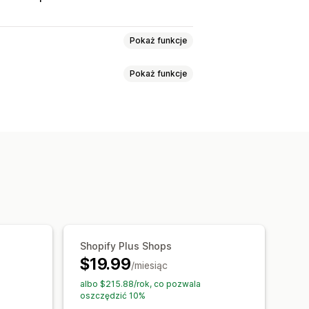
Pokaż funkcje
Pokaż funkcje
y w cenie jednego
Rabaty ilościowe
ści
Rabaty procentowe
Rabaty w koszyku
Rabaty przy kasie
ilnych
Szuflada koszyka
ujące okienka
ndardowy
Przeliczanie walut
ci
Darmowa wysyłka
Raportowanie
Shopify Plus Shops
$19.99
/miesiąc
albo $215.88/rok, co pozwala
oszczędzić 10%