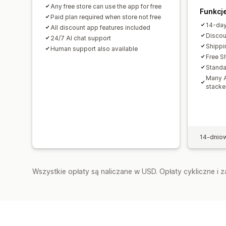
Any free store can use the app for free
Funkcj
Paid plan required when store not free
14-day
All discount app features included
Discou
24/7 AI chat support
Shippi
Human support also available
Free S
Standa
Many A
stacke
14-dnio
Wszystkie opłaty są naliczane w USD. Opłaty cykliczne i 