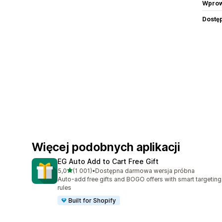
Wprow
Dostę
Więcej podobnych aplikacji
EG Auto Add to Cart Free Gift
na 5 gwiazdek
5,0
(1 001)
•
Dostępna darmowa wersja próbna
Łączna liczba recenzji: 1001
Auto-add free gifts and BOGO offers with smart targeting
rules
Built for Shopify