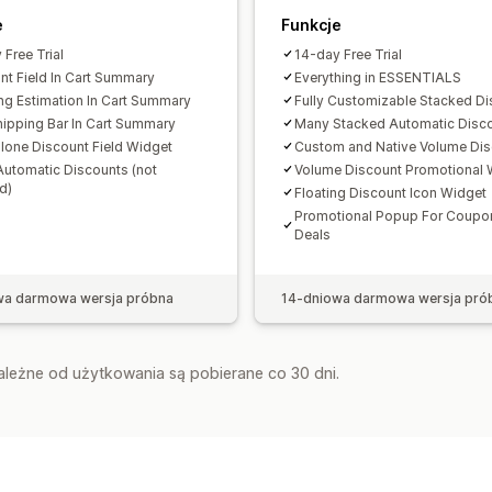
e
Funkcje
 Free Trial
14-day Free Trial
nt Field In Cart Summary
Everything in ESSENTIALS
ng Estimation In Cart Summary
Fully Customizable Stacked D
hipping Bar In Cart Summary
Many Stacked Automatic Disc
lone Discount Field Widget
Custom and Native Volume Di
utomatic Discounts (not
Volume Discount Promotional 
d)
Floating Discount Icon Widget
Promotional Popup For Coupo
Deals
wa darmowa wersja próbna
14-dniowa darmowa wersja pró
zależne od użytkowania są pobierane co 30 dni.