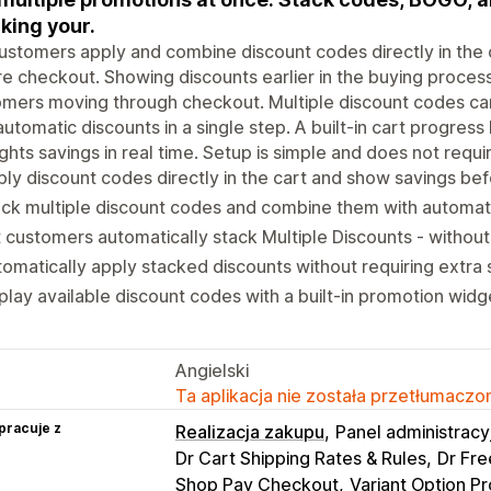
king your.
ustomers apply and combine discount codes directly in the c
e checkout. Showing discounts earlier in the buying proces
omers moving through checkout. Multiple discount codes c
automatic discounts in a single step. A built-in cart progres
ights savings in real time. Setup is simple and does not requi
ly discount codes directly in the cart and show savings be
ck multiple discount codes and combine them with automat
 customers automatically stack Multiple Discounts - without 
omatically apply stacked discounts without requiring extra 
play available discount codes with a built-in promotion widg
Angielski
Ta aplikacja nie została przetłumaczon
pracuje z
Realizacja zakupu
Panel administracy
Dr Cart Shipping Rates & Rules
Dr Fre
Shop Pay Checkout
Variant Option P