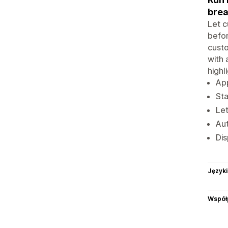
brea
Let c
befor
cust
with 
highl
App
Sta
Let
Aut
Dis
Języki
Współ