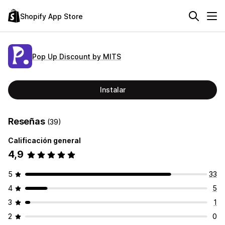
Shopify App Store
Pop Up Discount by MITS
Instalar
Reseñas
(39)
Calificación general
4,9
5
33
4
5
3
1
2
0