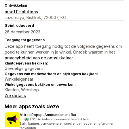
Ontwikkelaar
max IT solutions
Lazurnaya, Bishkek, 720007, KG
Geïntroduceerd
26 december 2023
Toegang tot gegevens
Deze app heeft toegang nodig tot de volgende gegevens om
goed te kunnen werken in je winkel. Ontdek waarom in het
privacybeleid van de ontwikkelaar
.
Klantgegevens bekijken:
Gevoelige gegevens
Gegevens van medewerkers en bijdragers bekijken:
Winkeleigenaar
Winkelgegevens bekijken en bewerken:
Klanten, Webshop
Zie details
Meer apps zoals deze
Attrac Popup, Announcement Bar
van 5 sterren
5,0
(1.018)
•
Gratis abonnement beschikbaar
1018 recensies in totaal
Balk, banner, pop-upvenster, scrollende header en afteltimer
toevoegen