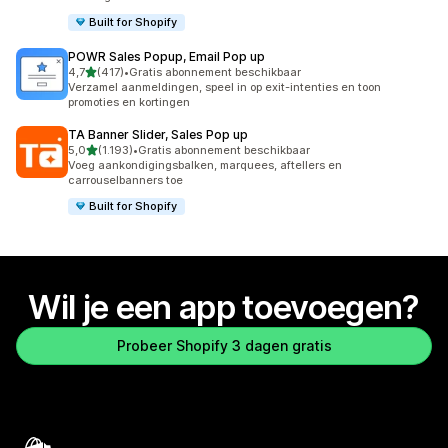
Built for Shopify
POWR Sales Popup, Email Pop up
van 5 sterren
4,7
(417)
•
Gratis abonnement beschikbaar
417 recensies in totaal
Verzamel aanmeldingen, speel in op exit-intenties en toon
promoties en kortingen
TA Banner Slider, Sales Pop up
van 5 sterren
5,0
(1.193)
•
Gratis abonnement beschikbaar
1193 recensies in totaal
Voeg aankondigingsbalken, marquees, aftellers en
carrouselbanners toe
Built for Shopify
Wil je een app toevoegen?
Probeer Shopify 3 dagen gratis