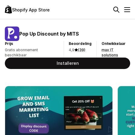
Shopify App Store
Pop Up Discount by MITS
Prijs
Beoordeling
Ontwikkelaar
Gratis abonnement
4,9
(39)
max IT
beschikbaar
solutions
Installeren