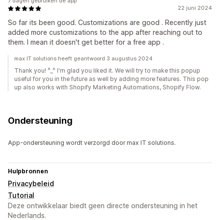
7 dagen gebruiken de app
22 juni 2024
So far its been good. Customizations are good . Recently just
added more customizations to the app after reaching out to
them. I mean it doesn't get better for a free app .
max IT solutions heeft geantwoord 3 augustus 2024
Thank you! ^_^ I'm glad you liked it. We will try to make this popup
useful for you in the future as well by adding more features. This pop
up also works with Shopify Marketing Automations, Shopify Flow.
Ondersteuning
App-ondersteuning wordt verzorgd door max IT solutions.
Hulpbronnen
Privacybeleid
Tutorial
Deze ontwikkelaar biedt geen directe ondersteuning in het
Nederlands.