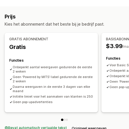
Soorten pop-ups
Aanpassing
Uitverkooppop-ups
E-mailpop-ups
Sms-pop-ups
Animaties
Links en knoppen
Achtergronden
Prijs
Winkelwagenpop-ups
Kortingen
Nieuwsbrieven
Kleur en lettertype
Mobiel responsief
Kies het abonnement dat het beste bij je bedrijf past.
Formulieren
Banners
Aankondigingen
Waarschuwingspop-ups
Toestemmingspop-ups
GRATIS ABONNEMENT
BASISABON
Pop-ups op maat
$3.99
Gratis
/ma
Pop-ups beheren
Lijst voor e-mailverzameling
Sms-opnamelijst
Functies
Functies
Triggers en regels
Voor Basic 
Onbeperkt aantal weergaven gedurende de eerste
Onbeperkt a
2 weken
Onbeperkt 
Geen ‘Powered by MITS’-label gedurende de eerste
2 weken
Geen ‘Power
Daarna weergaven in de eerste 3 dagen van elke
Geen pop-up
maand
Initiële limiet voor het aanmaken van klanten is 250
Geen pop-upadvertenties
Bevat automatisch vertaalde tekst
Origineel weergeven