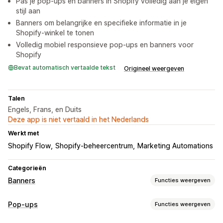
Pas je pop-ups en banners in Shopify volledig aan je eigen
stijl aan
Banners om belangrijke en specifieke informatie in je
Shopify-winkel te tonen
Volledig mobiel responsieve pop-ups en banners voor
Shopify
Bevat automatisch vertaalde tekst
Origineel weergeven
Talen
Engels, Frans, en Duits
Deze app is niet vertaald in het Nederlands
Werkt met
Shopify Flow
Shopify-beheercentrum
Marketing Automations
Categorieën
Banners
Functies weergeven
Soorten banners
Pop-ups
Functies weergeven
Aanmelding voor het ontvangen van e-mail
Promotie