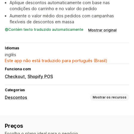
Aplique descontos automaticamente com base nas
condições do carrinho e no valor do pedido
Aumente o valor médio dos pedidos com campanhas
flexíveis de descontos em massa
Contém texto traduzido automaticamente
Mostrar original
Idiomas
inglês
Este app não está traduzido para português (Brasil)
Funciona com
Checkout
Shopify POS
Categorias
Descontos
Mostrar os recursos
Tipos de descontos
Códigos de desconto
"Compre um e leve dois"
Preços
Preços fixos
Preços por nível
Descontos por volume
Escolha o plano ideal para o negócio.