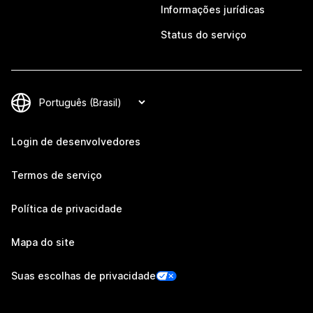
Informações jurídicas
Status do serviço
Login de desenvolvedores
Termos de serviço
Política de privacidade
Mapa do site
Suas escolhas de privacidade