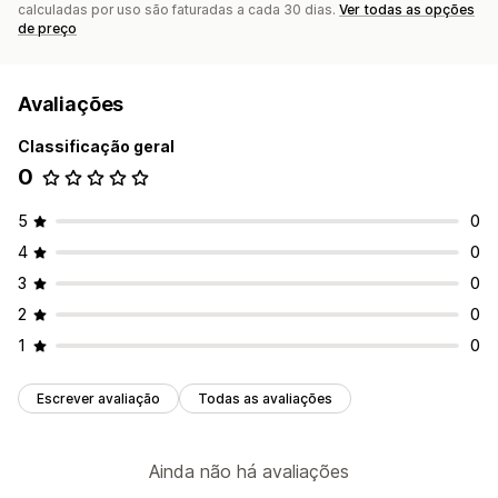
calculadas por uso são faturadas a cada 30 dias.
Ver todas as opções
de preço
Avaliações
Classificação geral
0
5
0
4
0
3
0
2
0
1
0
Escrever avaliação
Todas as avaliações
Ainda não há avaliações