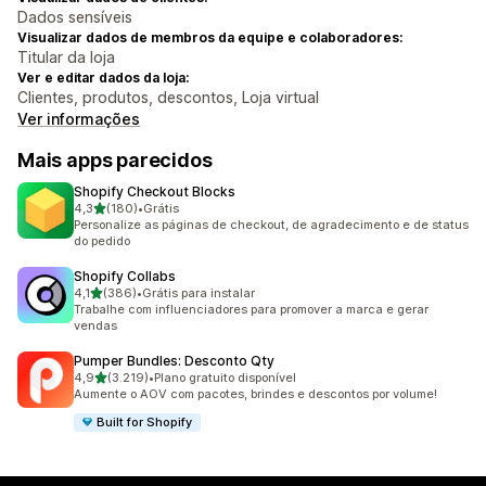
Dados sensíveis
Visualizar dados de membros da equipe e colaboradores:
Titular da loja
Ver e editar dados da loja:
Clientes, produtos, descontos, Loja virtual
Ver informações
Mais apps parecidos
Shopify Checkout Blocks
de 5 estrelas
4,3
(180)
•
Grátis
180 avaliações ao todo
Personalize as páginas de checkout, de agradecimento e de status
do pedido
Shopify Collabs
de 5 estrelas
4,1
(386)
•
Grátis para instalar
386 avaliações ao todo
Trabalhe com influenciadores para promover a marca e gerar
vendas
Pumper Bundles: Desconto Qty
de 5 estrelas
4,9
(3.219)
•
Plano gratuito disponível
3219 avaliações ao todo
Aumente o AOV com pacotes, brindes e descontos por volume!
Built for Shopify