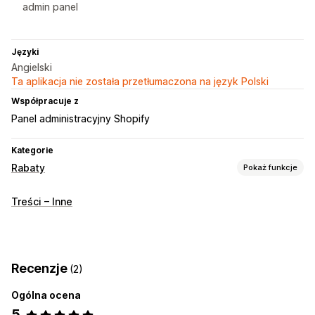
admin panel
Języki
Angielski
Ta aplikacja nie została przetłumaczona na język Polski
Współpracuje z
Panel administracyjny Shopify
Kategorie
Rabaty
Pokaż funkcje
Rodzaje rabatów
Treści – Inne
Rabaty o stałej wartości
Rabaty procentowe
Recenzje
(2)
Ogólna ocena
5