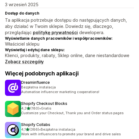
3 wrzesień 2025
Dostęp do danych
Ta aplikacja potrzebuje dostępu do następujących danych,
aby działać w Twoim sklepie. Dowiedz się, dlaczego,
przeglądając
politykę prywatności
dewelopera.
Wyświetlanie danych pracowników i współpracowników:
Właściciel sklepu
Wyświetlaj i edytuj dane sklepu:
Klienci, produkty, rabaty, Sklep online, dane niestandardowe
Zobacz szczegóły
Więcej podobnych aplikacji
Dreaminfluence
Bezpłatna instalacja
Automatise influencer marketing cooperations!
Shopify Checkout Blocks
na 5 gwiazdek
4,3
(180)
•
Gratis
Łączna liczba recenzji: 180
Customize your Checkout, Thank you and Order status pages
Shopify Collabs
na 5 gwiazdek
4,1
(386)
•
Bezpłatna instalacja
Łączna liczba recenzji: 386
Work with influencers to promote your brand and drive sales