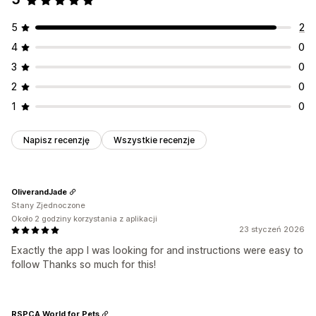
5
2
4
0
3
0
2
0
1
0
Napisz recenzję
Wszystkie recenzje
OliverandJade
Stany Zjednoczone
Około 2 godziny korzystania z aplikacji
23 styczeń 2026
Exactly the app I was looking for and instructions were easy to
follow Thanks so much for this!
RSPCA World for Pets