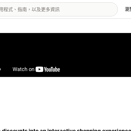
瀏
圖片圖庫
 discounts into an interactive shopping experience