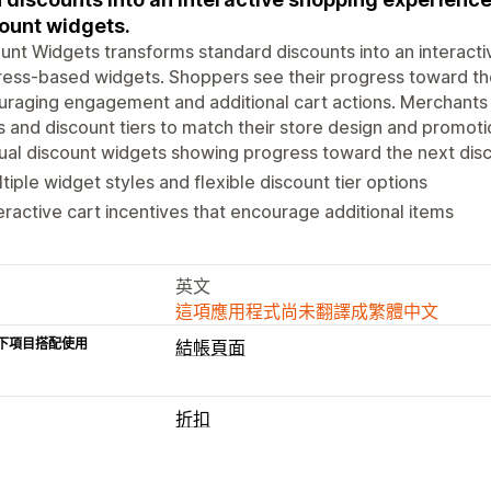
ount widgets.
unt Widgets transforms standard discounts into an interacti
ess-based widgets. Shoppers see their progress toward the
raging engagement and additional cart actions. Merchants
s and discount tiers to match their store design and promoti
ual discount widgets showing progress toward the next dis
tiple widget styles and flexible discount tier options
eractive cart incentives that encourage additional items
英文
這項應用程式尚未翻譯成繁體中文
下項目搭配使用
結帳頁面
折扣
折扣類型