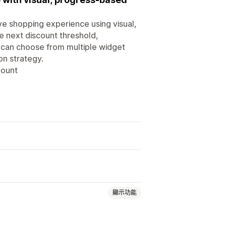
ve shopping experience using visual,
 next discount threshold,
 can choose from multiple widget
on strategy.
count
顯示功能