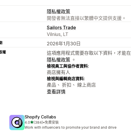
隱私權政策
開發者無法直接以繁體中文提供支援。
Sailors Trade
Vilnius, LT
期
2026年1月30日
取權
這項應用程式需要存取以下資料，才能在
隱私權政策
。
檢視員工與協作者資料:
商店擁有人
檢視與編輯商店資料:
產品、 折扣、 線上商店
查看詳情
Shopify Collabs
滿分 5 顆星
4.0
(384)
•
免費安裝
共有 384 則評價
Work with influencers to promote your brand and drive