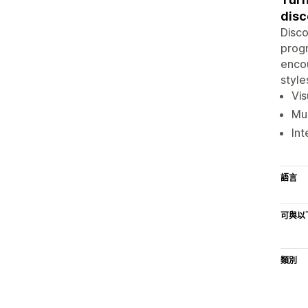
disc
Disco
progr
encou
style
Vis
Mul
Int
語言
可與以
類別