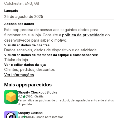
Colchester, ENG, GB
Lançado
25 de agosto de 2025
Acesso aos dados
Este app precisa de acesso aos seguintes dados para
funcionar em sua loja. Consulte a
política de privacidade
do
desenvolvedor para saber o motivo.
Visualizar dados de clientes:
Dados sensíveis, dados de dispositivo e de atividade
Visualizar dados de membros da equipe e colaboradores:
Titular da loja
Ver e editar dados da loja:
Clientes, pedidos, descontos
Ver informações
Mais apps parecidos
Shopify Checkout Blocks
de 5 estrelas
4,3
(180)
•
Grátis
180 avaliações ao todo
Personalize as páginas de checkout, de agradecimento e de status
do pedido
Shopify Collabs
de 5 estrelas
4,0
(384)
•
Grátis para instalar