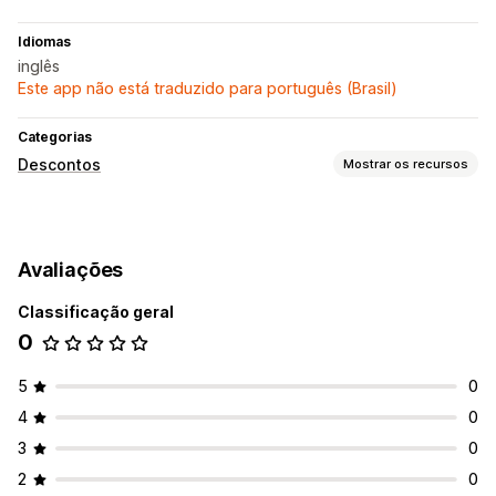
Idiomas
inglês
Este app não está traduzido para português (Brasil)
Categorias
Descontos
Mostrar os recursos
Gerenciamento de descontos
Definição de público-alvo
Segmentação
Avaliações
Acompanhamento
APIs e webhooks
Classificação geral
0
5
0
4
0
3
0
2
0