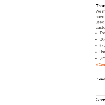
Trac
We ma
have 
used 
custo
Tra
Que
Exp
Use
Sim
Con
Idiom
Categ