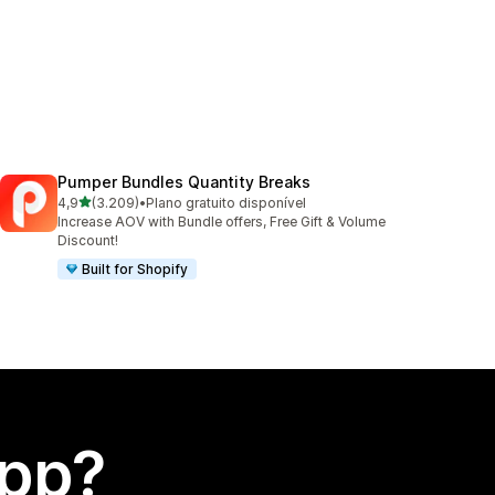
Pumper Bundles Quantity Breaks
de 5 estrelas
4,9
(3.209)
•
Plano gratuito disponível
3209 avaliações ao todo
Increase AOV with Bundle offers, Free Gift & Volume
Discount!
Built for Shopify
app?