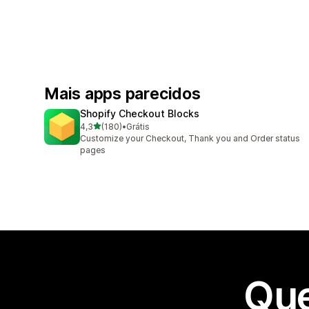
Mais apps parecidos
Shopify Checkout Blocks
de 5 estrelas
4,3
(180)
•
Grátis
180 avaliações ao todo
Customize your Checkout, Thank you and Order status
pages
Que