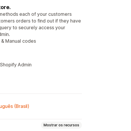
tore.
d methods each of your customers
omers orders to find out if they have
 query to securely access your
dmin.
s & Manual codes
e Shopify Admin
uguês (Brasil)
Mostrar os recursos