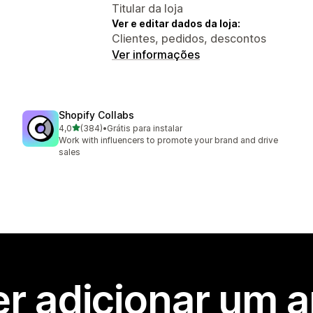
Titular da loja
Ver e editar dados da loja:
Clientes, pedidos, descontos
Ver informações
Shopify Collabs
de 5 estrelas
4,0
(384)
•
Grátis para instalar
384 avaliações ao todo
Work with influencers to promote your brand and drive
sales
r adicionar um 