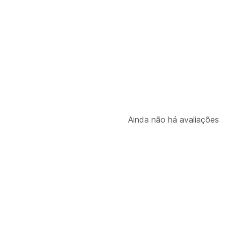
Gerenciamento de descontos
Definição de público-alvo
Segmenta
APIs e webhooks
Ainda não há avaliações