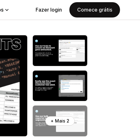
ps
Fazer login
Comece grátis
+ Mais 2