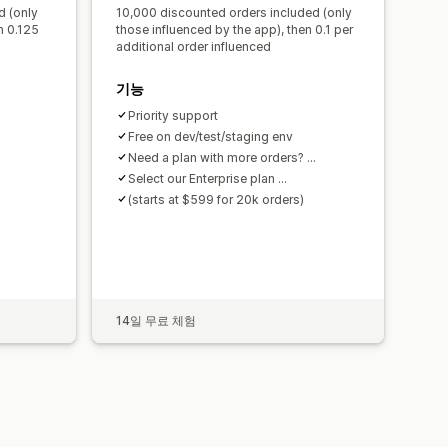
d (only
10,000 discounted orders included (only
n 0.125
those influenced by the app), then 0.1 per
additional order influenced
기능
Priority support
Free on dev/test/staging env
Need a plan with more orders? ...
Select our Enterprise plan ...
(starts at $599 for 20k orders)
14일 무료 체험