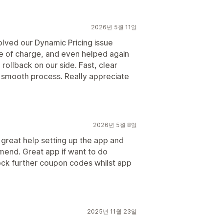
2026년 5월 11일
lved our Dynamic Pricing issue
ee of charge, and even helped again
rollback on our side. Fast, clear
smooth process. Really appreciate
2026년 5월 8일
great help setting up the app and
mend. Great app if want to do
ock further coupon codes whilst app
2025년 11월 23일