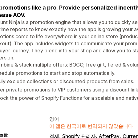
promotions like a pro. Provide personalized incent
ease AOV.
unt Ninja is a promotion engine that allows you to quickly s
time reports to know exactly how the app is growing your a
tions come to life everywhere in your online store (product
out). The app includes widgets to communicate your promo
uyer journey. They blend into your shop and allow you to st
rsion.
bine & stack multiple offers: BOGO, free gift, tiered & vol
edule promotions to start and stop automatically.
ily exclude collections or discounted products from sales.
er private promotions to VIP customers using a discount link
ock the power of Shopify Functions for a scalable and nati
영어
이 앱은 한국어로 번역되지 않았습니다
호환:
결제
Shopify 관리자
AfterPay
Curre