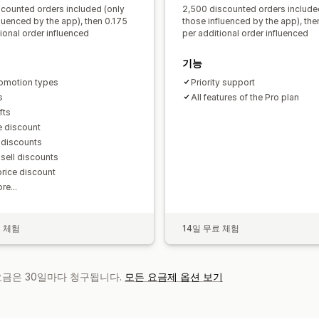
scounted orders included (only
2,500 discounted orders include
luenced by the app), then 0.175
those influenced by the app), the
ional order influenced
per additional order influenced
기능
omotion types
Priority support
s
All features of the Pro plan
fts
 discount
 discounts
sell discounts
price discount
re...
료 체험
14일 무료 체험
 요금은 30일마다 청구됩니다.
모든 요금제 옵션 보기