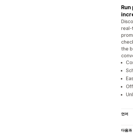
Run 
incr
Disco
real-
promo
check
the b
conve
Com
Sch
Eas
Off
Unl
언어
다음과 