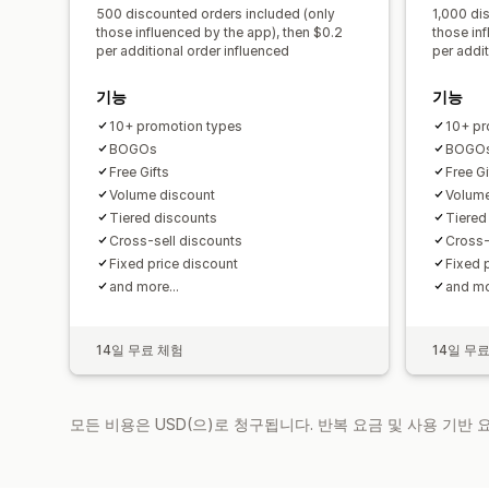
500 discounted orders included (only
1,000 di
those influenced by the app), then $0.2
those inf
per additional order influenced
per addit
기능
기능
10+ promotion types
10+ pr
BOGOs
BOGO
Free Gifts
Free Gi
Volume discount
Volume
Tiered discounts
Tiered
Cross-sell discounts
Cross-
Fixed price discount
Fixed 
and more...
and mo
14일 무료 체험
14일 무
모든 비용은 USD(으)로 청구됩니다. 반복 요금 및 사용 기반