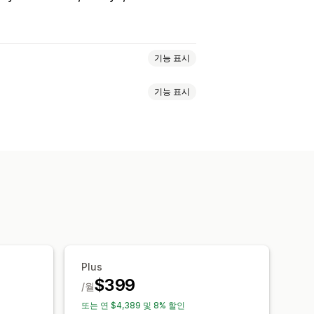
기능 표시
기능 표시
계층별 가격
수량 할인
수량 구분
가
무료 배송
배송료
카트 할인
 통화
트다운 타이머
상향 판매 할인
동적 가격
사용자 지정 할인
 할인
계층별 할인
내기
환전
현지화
캠페인
팅
위치 정보
세분화
태그 지정
Plus
$399
/월
또는 연 $4,389 및 8% 할인