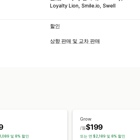
Loyalty Lion
Smile.io
Swell
할인
할인 유형
상향 판매 및 교차 판매
할인 코드
쿠폰
원 플러스 원
고정 가격
맞춤 설정
균일 할인
백분율 할인
대량 할인
도매
공지 사항 표시줄
사용자 지정 CSS
여러
결제 할인
기프트
시간 한정 혜택
카운
교차 판매 할인
이탈 의도
팝업
배너
제안 및 권장 사항
무료 기프트
무료 배송
수량 구분
수량
할인 관리
편집기 도구
템플릿
가져오기 및 내보
분석
트리거 및 규칙
할인 누적
자동화
타게
클릭률
전환율
퍼널 추적
필터링
추적
보고
분석
Grow
9
$199
/월
1,089 및 8% 할인
또는 연 $2,189 및 8% 할인