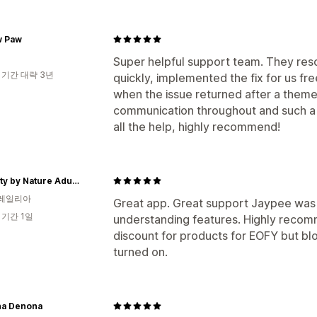
w Paw
Super helpful support team. They reso
 기간 대략 3년
quickly, implemented the fix for us fr
when the issue returned after a theme 
communication throughout and such a 
all the help, highly recommend!
Naughty by Nature Adult Store
레일리아
Great app. Great support Jaypee was 
 기간 1일
understanding features. Highly recom
discount for products for EOFY but bl
turned on.
ha Denona