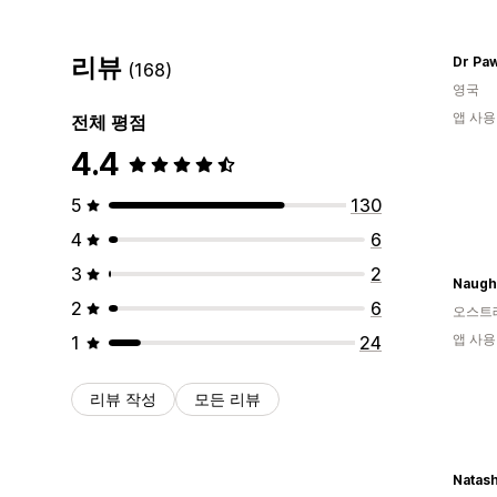
리뷰
Dr Pa
(168)
영국
앱 사용
전체 평점
4.4
5
130
4
6
3
2
2
6
오스트
앱 사용
1
24
리뷰 작성
모든 리뷰
Natas