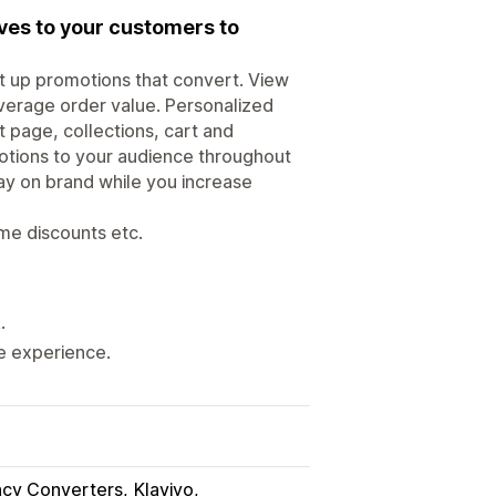
ives to your customers to
et up promotions that convert. View
verage order value. Personalized
 page, collections, cart and
tions to your audience throughout
ay on brand while you increase
ume discounts etc.
.
ve experience.
ncy Converters
Klaviyo